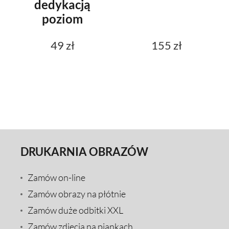
dedykacją
poziom
49 zł
155 zł
DRUKARNIA OBRAZÓW
Zamów on-line
Zamów obrazy na płótnie
Zamów duże odbitki XXL
Zamów zdjęcia na piankach