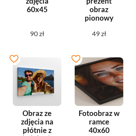
zdjęcia
prezent
60x45
obraz
pionowy
90 zł
49 zł
Obraz ze
Fotoobraz w
zdjęcia na
ramce
płótnie z
40x60