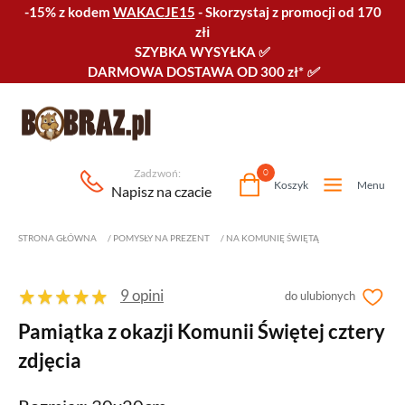
-15% z kodem
WAKACJE15
-
Skorzystaj z promocji od 170
złℹ️
SZYBKA WYSYŁKA
✅
DARMOWA DOSTAWA OD 300 zł*
✅
Zadzwoń:
0
Koszyk
Menu
Napisz na czacie
STRONA GŁÓWNA
/
POMYSŁY NA PREZENT
/
NA KOMUNIĘ ŚWIĘTĄ
9 opini
do ulubionych
Pamiątka z okazji Komunii Świętej cztery
zdjęcia