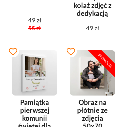
kolaż zdjęć z
dedykacją
49 zł
49 zł
55 zł
PROMOCJA
Pamiątka
Obraz na
pierwszej
płótnie ze
komunii
zdjęcia
świętej dla
50x70