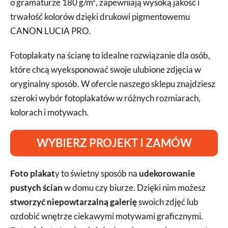
o gramaturze 180 g/m², zapewniają wysoką jakość i
trwałość kolorów dzięki drukowi pigmentowemu
CANON LUCIA PRO.
Fotoplakaty na ścianę to idealne rozwiązanie dla osób,
które chcą wyeksponować swoje ulubione zdjęcia w
oryginalny sposób. W ofercie naszego sklepu znajdziesz
szeroki wybór fotoplakatów w różnych rozmiarach,
kolorach i motywach.
WYBIERZ PROJEKT I ZAMÓW
Foto plakat
y to świetny sposób na
udekorowanie
pustych ścian
w domu czy biurze. Dzięki nim możesz
stworzyć niepowtarzalną galerię
swoich zdjęć lub
ozdobić wnętrze ciekawymi motywami graficznymi.