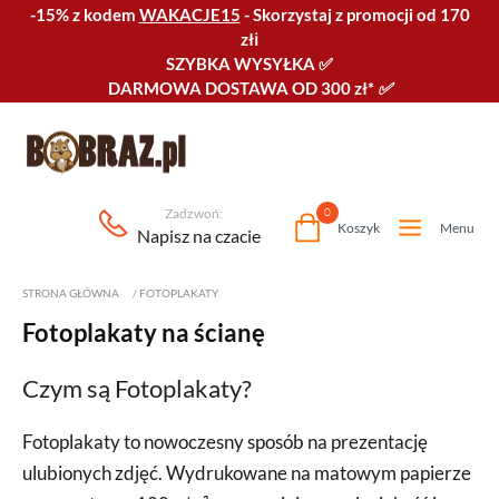
-15% z kodem
WAKACJE15
-
Skorzystaj z promocji od 170
złℹ️
SZYBKA WYSYŁKA
✅
DARMOWA DOSTAWA OD 300 zł*
✅
Zadzwoń:
0
Koszyk
Menu
Napisz na czacie
STRONA GŁÓWNA
/
FOTOPLAKATY
Fotoplakaty na ścianę
Czym są Fotoplakaty?
Fotoplakaty to nowoczesny sposób na prezentację
ulubionych zdjęć. Wydrukowane na matowym papierze