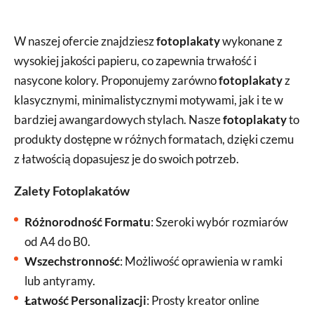
W naszej ofercie znajdziesz
fotoplakaty
wykonane z
wysokiej jakości papieru, co zapewnia trwałość i
nasycone kolory. Proponujemy zarówno
fotoplakaty
z
klasycznymi, minimalistycznymi motywami, jak i te w
bardziej awangardowych stylach. Nasze
fotoplakaty
to
produkty dostępne w różnych formatach, dzięki czemu
z łatwością dopasujesz je do swoich potrzeb.
Zalety Fotoplakatów
Różnorodność Formatu
: Szeroki wybór rozmiarów
od A4 do B0.
Wszechstronność
: Możliwość oprawienia w ramki
lub antyramy.
Łatwość Personalizacji
: Prosty kreator online