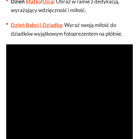
Dzień
Matki
/
Ojca
:
Obraz w ramie z dedykacją,
wyrażający wdzięczność i miłość.
Dzień Babci i Dziadka
: Wyraź swoją miłość do
dziadków wyjątkowym fotoprezentem na płótnie.