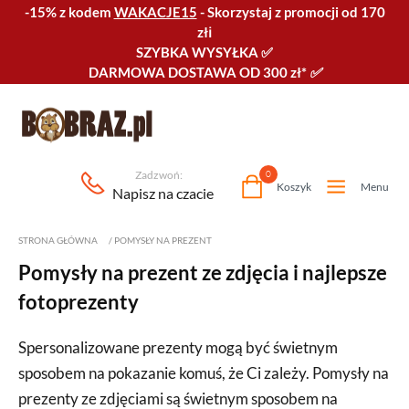
-15% z kodem
WAKACJE15
-
Skorzystaj z promocji od 170
złℹ️
SZYBKA WYSYŁKA
✅
DARMOWA DOSTAWA OD 300 zł*
✅
Zadzwoń:
0
Koszyk
Menu
Napisz na czacie
STRONA GŁÓWNA
/
POMYSŁY NA PREZENT
Pomysły na prezent ze zdjęcia i najlepsze
fotoprezenty
Spersonalizowane prezenty mogą być świetnym
sposobem na pokazanie komuś, że Ci zależy. Pomysły na
prezenty ze zdjęciami są świetnym sposobem na