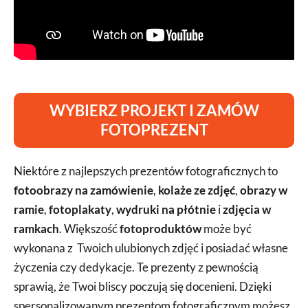
WYBIERZ PROJEKT I ZAMÓW
FOTOPREZENT
Niektóre z najlepszych prezentów fotograficznych to
fotoobrazy na zamówienie
,
kolaże ze zdjęć
,
obrazy w
ramie
,
fotoplakaty
,
wydruki na płótnie
i
zdjęcia w
ramkach
. Większość
fotoproduktów
może być
wykonana z Twoich ulubionych zdjęć i posiadać własne
życzenia czy dedykacje. Te prezenty z pewnością
sprawią, że Twoi bliscy poczują się docenieni. Dzięki
spersonalizowanym prezentom fotograficznym możesz