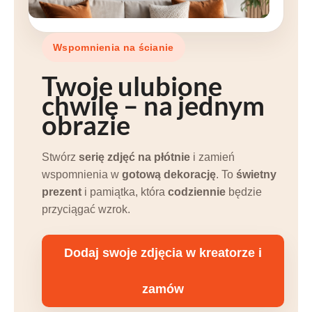
Wspomnienia na ścianie
Twoje
ulubione
chwile
– na jednym
obrazie
Stwórz
serię zdjęć na płótnie
i zamień
wspomnienia w
gotową dekorację
. To
świetny
prezent
i pamiątka, która
codziennie
będzie
przyciągać wzrok.
Dodaj swoje zdjęcia w kreatorze i
zamów