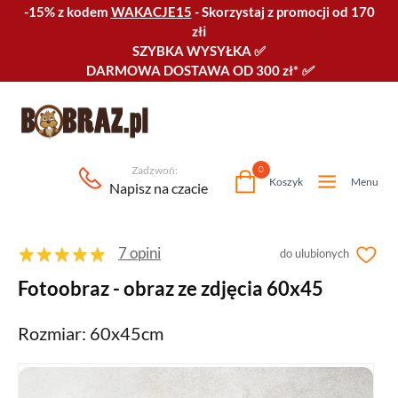
-15% z kodem
WAKACJE15
-
Skorzystaj z promocji od 170
złℹ️
SZYBKA WYSYŁKA
✅
DARMOWA DOSTAWA OD 300 zł*
✅
Zadzwoń:
0
Koszyk
Menu
Napisz na czacie
7 opini
do ulubionych
Fotoobraz - obraz ze zdjęcia 60x45
Rozmiar: 60x45cm