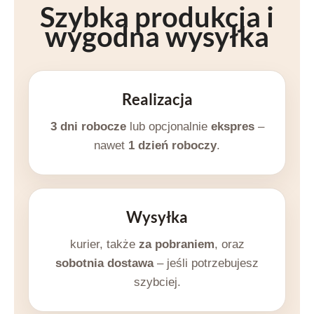
Szybka produkcja i
wygodna wysyłka
Realizacja
3 dni robocze
lub opcjonalnie
ekspres
–
nawet
1 dzień roboczy
.
Wysyłka
kurier, także
za pobraniem
, oraz
sobotnia dostawa
– jeśli potrzebujesz
szybciej.