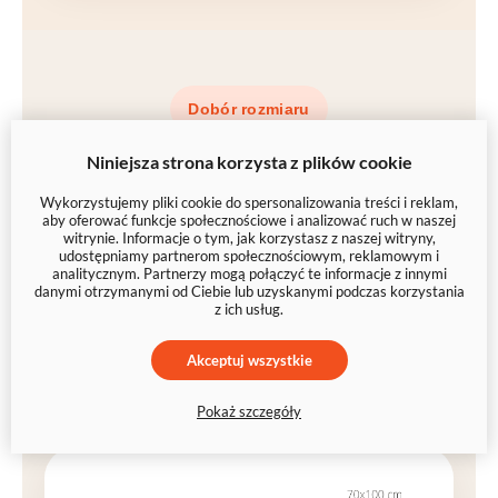
Dobór rozmiaru
Jak wybrać
Niniejsza strona korzysta z plików cookie
odpowiedni
Wykorzystujemy pliki cookie do spersonalizowania treści i reklam,
rozmiar
?
aby oferować funkcje społecznościowe i analizować ruch w naszej
witrynie. Informacje o tym, jak korzystasz z naszej witryny,
udostępniamy partnerom społecznościowym, reklamowym i
analitycznym. Partnerzy mogą połączyć te informacje z innymi
Drobne kolaże wyglądają dobrze nawet w
30×20
danymi otrzymanymi od Ciebie lub uzyskanymi podczas korzystania
z ich usług.
cm
, ale przy większej liczbie zdjęć polecamy
większe formaty
(np.
90×60 cm
lub
120×80 cm
) –
Akceptuj wszystkie
każde ujęcie pozostaje wtedy
czytelne
i
przyjemne
w odbiorze
.
Pokaż szczegóły