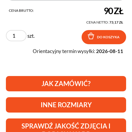
90 ZŁ
CENA BRUTTO:
CENA NETTO:
73,17 ZŁ
szt.
DO KOSZYKA
Orientacyjny termin wysyłki:
2026-08-11
JAK ZAMÓWIĆ?
INNE ROZMIARY
SPRAWDŹ JAKOŚĆ ZDJĘCIA I