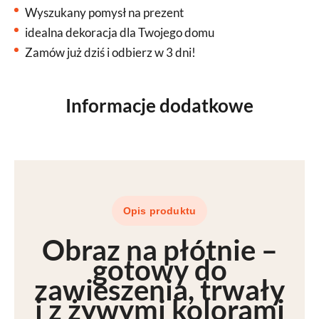
Wyszukany pomysł na prezent
idealna dekoracja dla Twojego domu
Zamów już dziś i odbierz w 3 dni!
Informacje dodatkowe
Opis produktu
Obraz na płótnie –
gotowy do
zawieszenia
, trwały
i z
żywymi kolorami