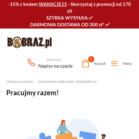
-15% z kodem
WAKACJE15
-
Skorzystaj z promocji od 170
złℹ️
SZYBKA WYSYŁKA
✅
DARMOWA DOSTAWA OD 300 zł*
✅
Zadzwoń:
0
Koszyk
Menu
Napisz na czacie
STRONA GŁÓWNA
/
DRUKARNIA OBRAZÓW
/
WSPÓŁPRACA
Pracujmy razem!