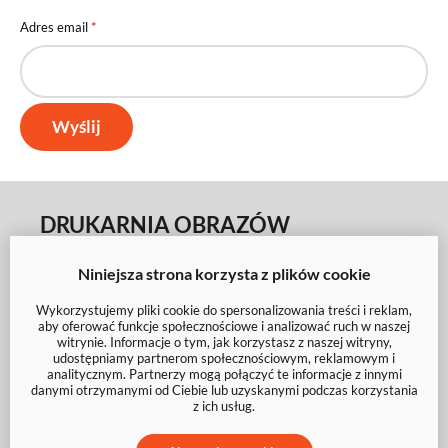
*
Adres email
Wyślij
DRUKARNIA OBRAZÓW
Zamów on-line
Niniejsza strona korzysta z plików cookie
Zamów obrazy na płótnie
Wykorzystujemy pliki cookie do spersonalizowania treści i reklam,
aby oferować funkcje społecznościowe i analizować ruch w naszej
Zamów duże odbitki XXL
witrynie. Informacje o tym, jak korzystasz z naszej witryny,
udostępniamy partnerom społecznościowym, reklamowym i
Zamów zdjęcia na piankach
analitycznym. Partnerzy mogą połączyć te informacje z innymi
danymi otrzymanymi od Ciebie lub uzyskanymi podczas korzystania
Zamów plakaty
z ich usług.
Zamów obrazy w ramach