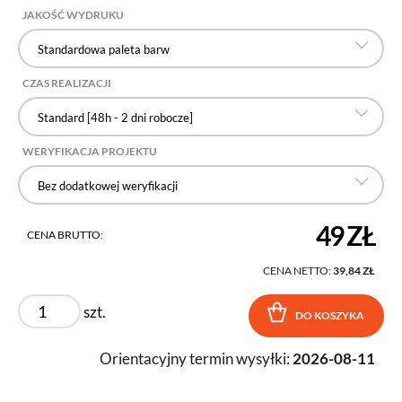
JAKOŚĆ WYDRUKU
Standardowa paleta barw
CZAS REALIZACJI
Standard [48h - 2 dni robocze]
WERYFIKACJA PROJEKTU
Bez dodatkowej weryfikacji
49 ZŁ
CENA BRUTTO:
CENA NETTO:
39,84 ZŁ
szt.
DO KOSZYKA
Orientacyjny termin wysyłki:
2026-08-11