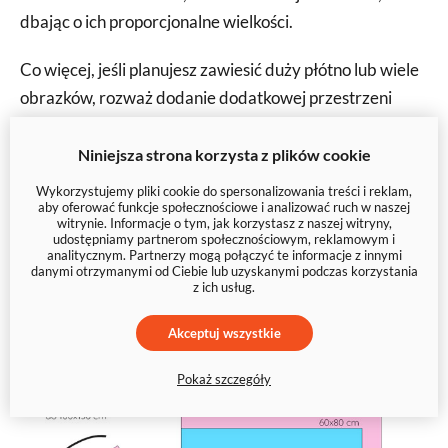
dbając o ich proporcjonalne wielkości.
Co więcej, jeśli planujesz zawiesić duży płótno lub wiele
obrazków, rozważ dodanie dodatkowej przestrzeni
między nimi, aby zachować równowagę w kompozycji.
Nie zwlekaj, wybierz najlepsze zdjęcia z Twojej kolekcji i
Niniejsza strona korzysta z plików cookie
stwórz unikatową ozdobę, która wzbogaci Twoje
Wykorzystujemy pliki cookie do spersonalizowania treści i reklam,
aby oferować funkcje społecznościowe i analizować ruch w naszej
wnętrze.
witrynie. Informacje o tym, jak korzystasz z naszej witryny,
udostępniamy partnerom społecznościowym, reklamowym i
analitycznym. Partnerzy mogą połączyć te informacje z innymi
Nasze obrazy to wydruki najwyższej jakości na płótnie.
danymi otrzymanymi od Ciebie lub uzyskanymi podczas korzystania
Wykorzystujemy solidne ramy z prawdziwego drewna
z ich usług.
sosnowego, aby stworzyć wyjątkowe dzieło sztuki.
Akceptuj wszystkie
Pokaż szczegóły