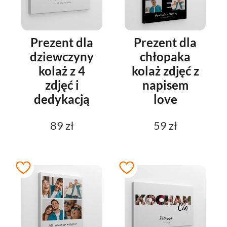
Prezent dla
Prezent dla
dziewczyny
chłopaka
kolaż z 4
kolaż zdjęć z
zdjęć i
napisem
dedykacją
love
89 zł
59 zł