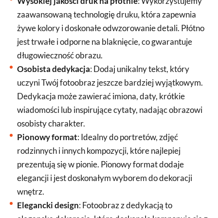
Wysokiej jakości druk na płótnie
: Wykorzystujemy
zaawansowaną technologię druku, która zapewnia
żywe kolory i doskonałe odwzorowanie detali. Płótno
jest trwałe i odporne na blaknięcie, co gwarantuje
długowieczność obrazu.
Osobista dedykacja
: Dodaj unikalny tekst, który
uczyni Twój fotoobraz jeszcze bardziej wyjątkowym.
Dedykacja może zawierać imiona, daty, krótkie
wiadomości lub inspirujące cytaty, nadając obrazowi
osobisty charakter.
Pionowy format
: Idealny do portretów, zdjęć
rodzinnych i innych kompozycji, które najlepiej
prezentują się w pionie. Pionowy format dodaje
elegancji i jest doskonałym wyborem do dekoracji
wnętrz.
Elegancki design
: Fotoobraz z dedykacją to