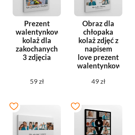
Prezent
Obraz dla
walentynkowy
chłopaka
kolaż dla
kolaż zdjęć z
zakochanych
napisem
3 zdjęcia
love prezent
walentynkowy
59 zł
49 zł