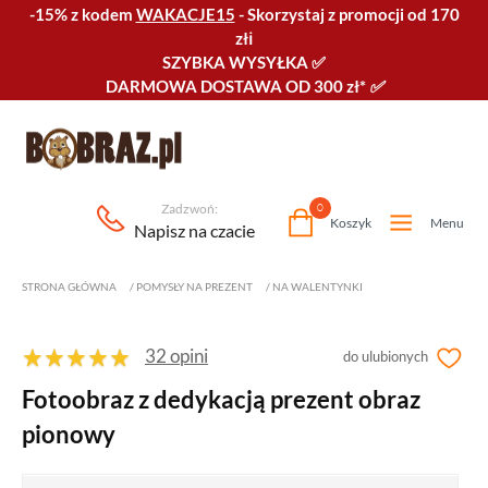
-15% z kodem
WAKACJE15
-
Skorzystaj z promocji od 170
złℹ️
SZYBKA WYSYŁKA
✅
DARMOWA DOSTAWA OD 300 zł*
✅
Zadzwoń:
0
Koszyk
Menu
Napisz na czacie
STRONA GŁÓWNA
/
POMYSŁY NA PREZENT
/
NA WALENTYNKI
32 opini
do ulubionych
Fotoobraz z dedykacją prezent obraz
pionowy