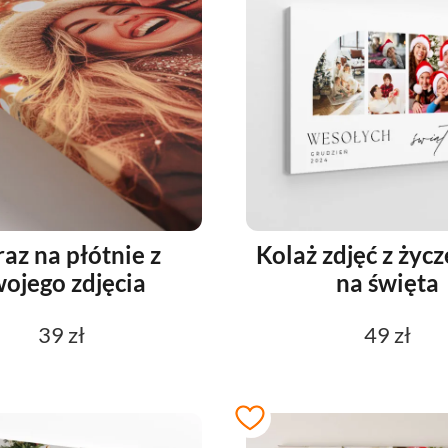
az na płótnie z
Kolaż zdjęć z życ
ojego zdjęcia
na święta
39 zł
49 zł