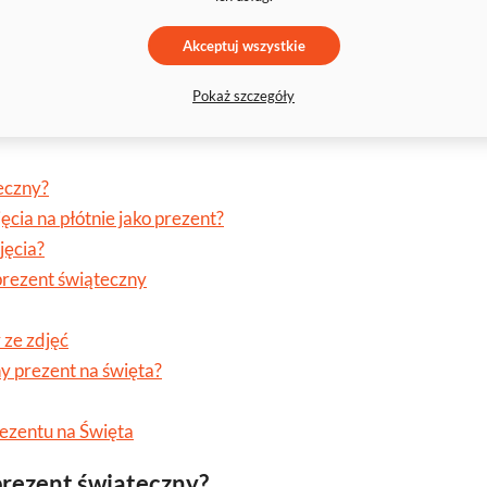
Akceptuj wszystkie
1
2
3
4
6
...
Pokaż szczegóły
eczny?
ęcia na płótnie jako prezent?
jęcia?
rezent świąteczny
 ze zdjęć
y prezent na święta?
ezentu na Święta
prezent świąteczny?