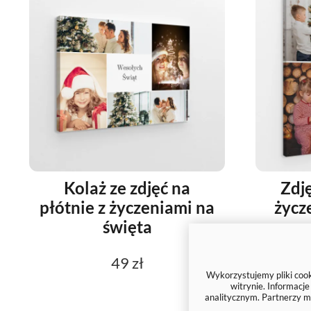
Kolaż ze zdjęć na
Zdję
płótnie z życzeniami na
życz
święta
49 zł
Wykorzystujemy pliki cooki
witrynie. Informacj
analitycznym. Partnerzy m