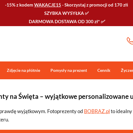
-15% z kodem
WAKACJE15
-
Skorzystaj z promocji od 170 złℹ️
SZYBKA WYSYŁKA
✅
DARMOWA DOSTAWA OD 300 zł*
✅
Zdjęcie na płótnie
Pomysły na prezent
Cennik
Życze
enty na Święta – wyjątkowe personalizowane 
naprawdę wyjątkowym. Fotoprezenty od
BOBRAZ.pl
to idealny
eru.