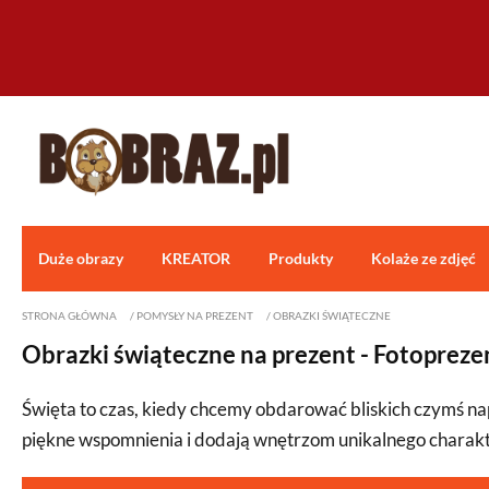
Duże obrazy
KREATOR
Produkty
Kolaże ze zdjęć
STRONA GŁÓWNA
/
POMYSŁY NA PREZENT
/
OBRAZKI ŚWIĄTECZNE
Obrazki świąteczne na prezent - Fotoprez
Święta to czas, kiedy chcemy obdarować bliskich czymś 
piękne wspomnienia i dodają wnętrzom unikalnego charakt