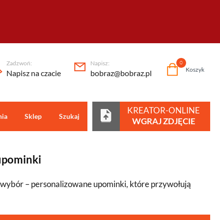
Zadzwoń:
Napisz:
0
Koszyk
Napisz na czacie
bobraz@bobraz.pl
KREATOR-ONLINE
nia
Sklep
Szukaj
Centrum pomocy
WGRAJ ZDJĘCIE
upominki
 wybór – personalizowane upominki, które przywołują