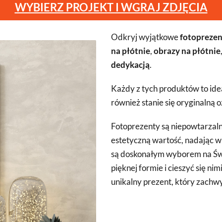
WYBIERZ PROJEKT I WGRAJ ZDJĘCIA
Odkryj wyjątkowe
fotoprezen
na płótnie
,
obrazy na płótnie
dedykacją
.
Każdy z tych produktów to ide
również stanie się oryginalną
Fotoprezenty są niepowtarzalne
estetyczną wartość, nadając w
są doskonałym wyborem na Św
pięknej formie i cieszyć się ni
unikalny prezent, który zachw