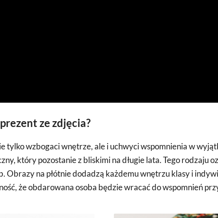
prezent ze zdjęcia?
nie tylko wzbogaci wnętrze, ale i uchwyci wspomnienia w wyją
zny, który pozostanie z bliskimi na długie lata. Tego rodzaju o
Obrazy na płótnie dodadzą każdemu wnętrzu klasy i indywi
ość, że obdarowana osoba będzie wracać do wspomnień przy 