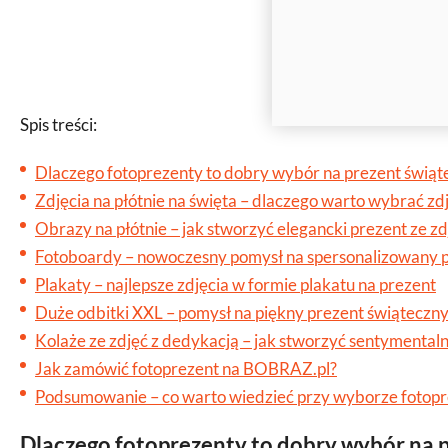
Spis treści:
Dlaczego fotoprezenty to dobry wybór na prezent świąt
Zdjęcia na płótnie na święta – dlaczego warto wybrać zdj
Obrazy na płótnie – jak stworzyć elegancki prezent ze zd
Fotoboardy – nowoczesny pomysł na spersonalizowany p
Plakaty – najlepsze zdjęcia w formie plakatu na prezent
Duże odbitki XXL – pomysł na piękny prezent świąteczny
Kolaże ze zdjęć z dedykacją – jak stworzyć sentymentaln
Jak zamówić fotoprezent na BOBRAZ.pl?
Podsumowanie – co warto wiedzieć przy wyborze fotopr
Dlaczego fotoprezenty to dobry wybór na 