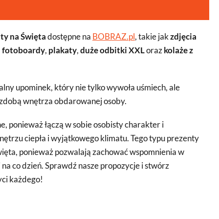
ty na Święta
dostępne na
BOBRAZ.pl
, takie jak
zdjęcia
,
fotoboardy
,
plakaty
,
duże odbitki XXL
oraz
kolaże z
alny upominek, który nie tylko wywoła uśmiech, ale
 ozdobą wnętrza obdarowanej osoby.
, ponieważ łączą w sobie osobisty charakter i
nętrzu ciepła i wyjątkowego klimatu. Tego typu prezenty
ięta, ponieważ pozwalają zachować wspomnienia w
mi na co dzień. Sprawdź nasze propozycje i stwórz
yci każdego!