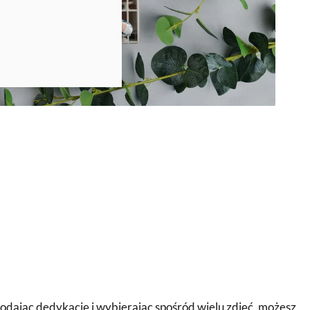
 Dodając dedykację i wybierając spośród wielu zdjęć, możesz