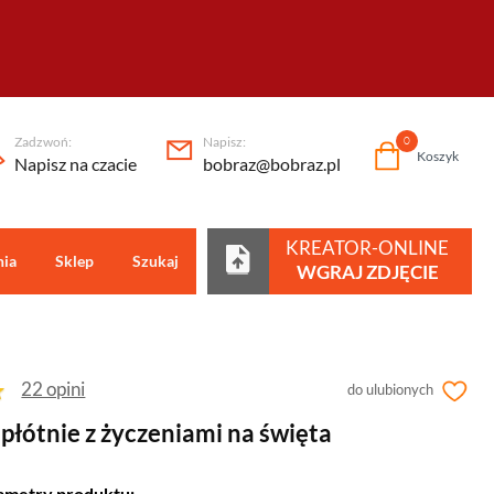
Zadzwoń:
Napisz:
0
Koszyk
Napisz na czacie
bobraz@bobraz.pl
KREATOR-ONLINE
nia
Sklep
Szukaj
Centrum pomocy
WGRAJ ZDJĘCIE
22 opini
do ulubionych
płótnie z życzeniami na święta
ametry produktu: