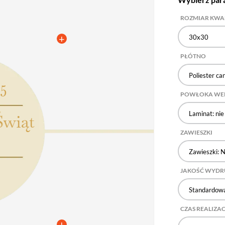
ROZMIAR KW
30x30
PŁÓTNO
Poliester ca
POWŁOKA WE
Laminat: nie
ZAWIESZKI
Zawieszki: N
JAKOŚĆ WYD
Standardowa
CZAS REALIZAC