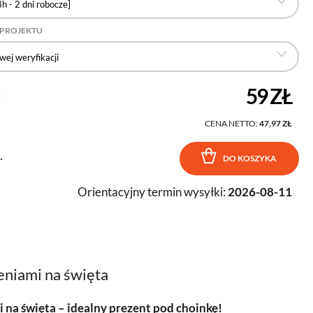
h - 2 dni robocze]
 PROJEKTU
wej weryfikacji
59 ZŁ
:
CENA NETTO:
47,97 ZŁ
.
DO KOSZYKA
Orientacyjny termin wysyłki:
2026-08-11
eniami na święta
i na święta – idealny prezent pod choinkę!