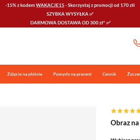
-15% z kodem
WAKACJE15
-
Skorzystaj z promocji od 170 złℹ️
SZYBKA WYSYŁKA
✅
DARMOWA DOSTAWA OD 300 zł*
✅
Zdjęcie na płótnie
Pomysły na prezent
Cennik
Życze
Obraz na 
Wybierz par