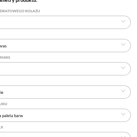
ADRATOWEGO KOLAŻU
nvas
RNIKS
ie
RUKU
 paleta barw
JI