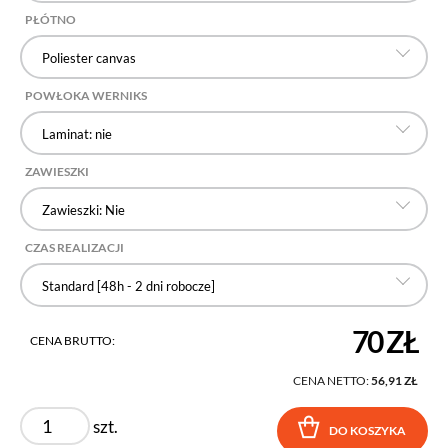
PŁÓTNO
Poliester canvas
POWŁOKA WERNIKS
Laminat: nie
ZAWIESZKI
Zawieszki: Nie
CZAS REALIZACJI
Standard [48h - 2 dni robocze]
70 ZŁ
CENA BRUTTO:
CENA NETTO:
56,91 ZŁ
szt.
DO KOSZYKA