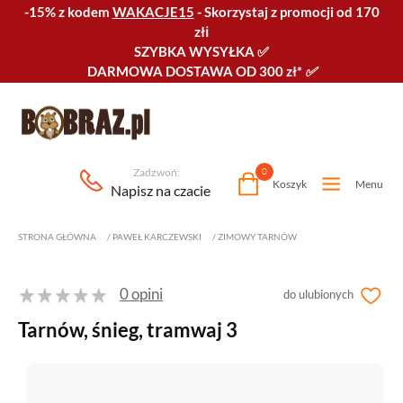
-15% z kodem
WAKACJE15
-
Skorzystaj z promocji od 170
złℹ️
SZYBKA WYSYŁKA
✅
DARMOWA DOSTAWA OD 300 zł*
✅
Zadzwoń:
0
Koszyk
Menu
Napisz na czacie
STRONA GŁÓWNA
/
PAWEŁ KARCZEWSKI
/
ZIMOWY TARNÓW
0 opini
do ulubionych
Tarnów, śnieg, tramwaj 3