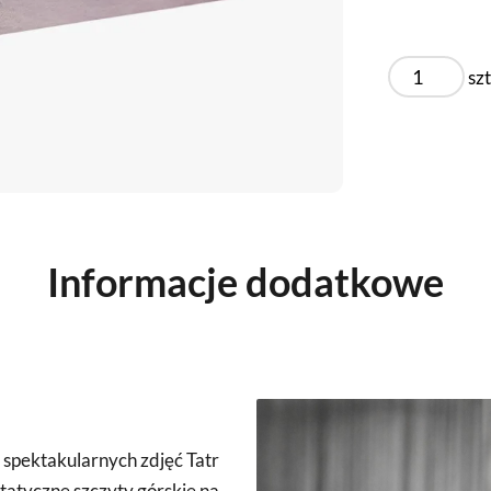
szt
Informacje dodatkowe
e spektakularnych zdjęć Tatr
statyczne szczyty górskie na