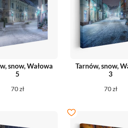
w, snow, Wałowa
Tarnów, snow, 
5
3
70 zł
70 zł