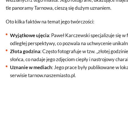
tle panoramy Tarnowa, cieszą się dużym uznaniem.
Oto kilka faktów na temat jego twórczości:
Wyjątkowe ujęcia
: Paweł Karczewski specjalizuje się w
odległej perspektywy, co pozwala na uchwycenie unikal
Złota godzina
: Często fotografuje w tzw. „złotej godzini
słońca, co nadaje jego zdjęciom ciepły i nastrojowy chara
Uznanie w mediach
: Jego prace były publikowane w lok
serwisie tarnow.naszemiasto.pl.