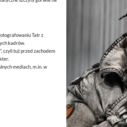
 fotografowaniu Tatr z
nych kadrów.
e”, czyli tuż przed zachodem
kter.
alnych mediach, m.in. w