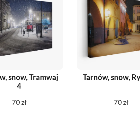
w, snow, Tramwaj
Tarnów, snow, R
4
70 zł
70 zł