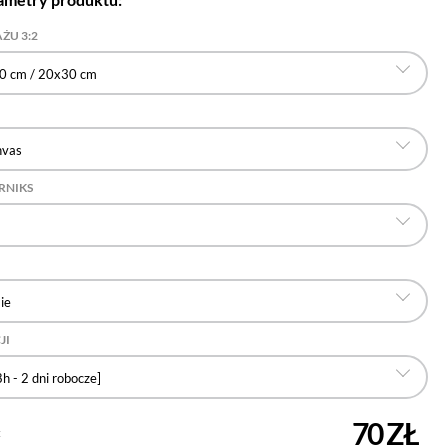
ŻU 3:2
0 cm / 20x30 cm
nvas
RNIKS
ie
JI
h - 2 dni robocze]
70 ZŁ
: