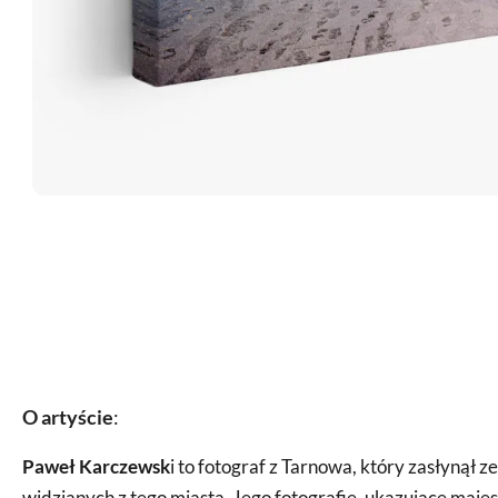
O artyście
:
Paweł Karczewsk
i to fotograf z Tarnowa, który zasłynął z
widzianych z tego miasta. Jego fotografie, ukazujące maje