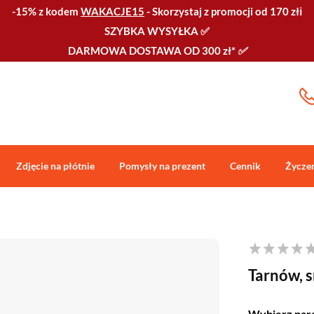
-15% z kodem
WAKACJE15
-
Skorzystaj z promocji od 170 złℹ️
SZYBKA WYSYŁKA
✅
DARMOWA DOSTAWA OD 300 zł*
✅
Zdjęcie na płótnie
Pomysły na prezent
Cennik
Życze
Tarnów, 
Wybierz par