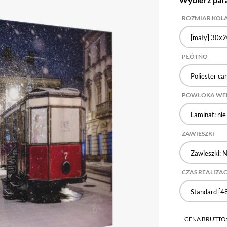
ROZMIAR KOLA
[mały] 30x2
PŁÓTNO
Poliester ca
POWŁOKA WE
Laminat: nie
ZAWIESZKI
Zawieszki: N
CZAS REALIZAC
Standard [48
CENA BRUTTO