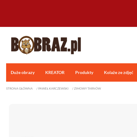
Duże obrazy
KREATOR
Produkty
Kolaże ze zdjęć
STRONA GŁÓWNA
/
PAWEŁ KARCZEWSKI
/
ZIMOWY TARNÓW