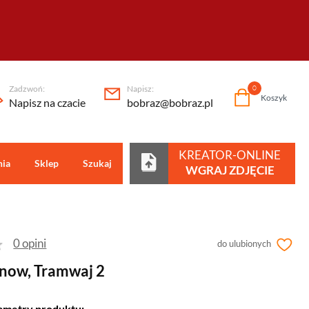
Zadzwoń:
Napisz:
0
Koszyk
Napisz na czacie
bobraz@bobraz.pl
KREATOR-ONLINE
nia
Sklep
Szukaj
Centrum pomocy
WGRAJ ZDJĘCIE
0 opini
do ulubionych
snow, Tramwaj 2
ametry produktu: