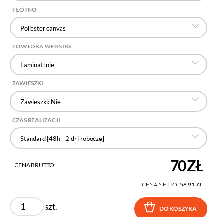
PŁÓTNO
Poliester canvas
POWŁOKA WERNIKS
Laminat: nie
ZAWIESZKI
Zawieszki: Nie
CZAS REALIZACJI
Standard [48h - 2 dni robocze]
70 ZŁ
CENA BRUTTO:
CENA NETTO:
56,91 ZŁ
szt.
DO KOSZYKA