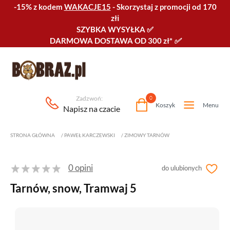
-15% z kodem
WAKACJE15
-
Skorzystaj z promocji od 170
złℹ️
SZYBKA WYSYŁKA
✅
DARMOWA DOSTAWA OD 300 zł*
✅
Zadzwoń:
0
Koszyk
Menu
Napisz na czacie
STRONA GŁÓWNA
/
PAWEŁ KARCZEWSKI
/
ZIMOWY TARNÓW
0 opini
do ulubionych
Tarnów, snow, Tramwaj 5