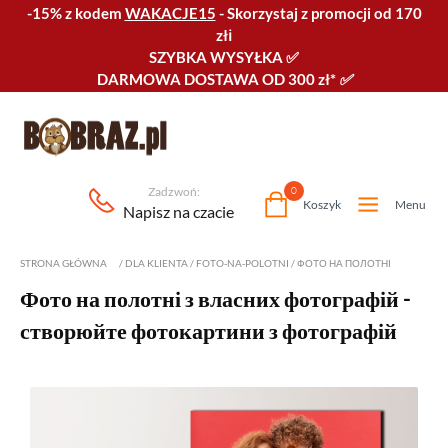
-15% z kodem
WAKACJE15
-
Skorzystaj z promocji od 170
złℹ️
SZYBKA WYSYŁKA
✅
DARMOWA DOSTAWA OD 300 zł*
✅
Zadzwoń:
0
Koszyk
Menu
Napisz na czacie
STRONA GŁÓWNA
/
DLA KLIENTA
/
FOTO-NA-POLOTNI
/
ФОТО НА ПОЛОТНІ
Фото на полотні з власних фотографій -
створюйте фотокартини з фотографій