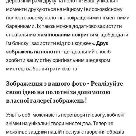
дерев'яній рамі друку на полотні! Ваші унікальні
моменти друкуються на міцному і високоякісному
поліестеровому полотні з покращеними пігментними
барвниками. Їх також можна додатково захистити
спеціальним
ламінованим покриттям
, щоб додати
їм блиску і захистити від пошкоджень.
Друк
зображень на полотні
- це ідеальний спосіб
зробити вашу стіну оригінальним шедевром
мистецтва без витрати коштів!
Зображення з вашого фото - Реалізуйте
свою ідею на полотні за допомогою
власної галереї зображень!
Уявіть собі можливість перетворити свої улюблені
знімки на унікальні твори мистецтва. Тепер це
можливо завдяки нашій послузі створення образів