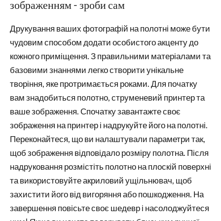
зображенням - зроби сам
Друкування ваших фотографій на полотні може бути
чудовим способом додати особистого акценту до
кожного приміщення. З правильними матеріалами та
базовими знаннями легко створити унікальне
творіння, яке протримається роками. Для початку
вам знадобиться полотно, струменевий принтер та
ваше зображення. Спочатку завантажте своє
зображення на принтер і надрукуйте його на полотні.
Переконайтеся, що ви налаштували параметри так,
щоб зображення відповідало розміру полотна. Після
надруковання розмістіть полотно на плоскій поверхні
та використовуйте акриловий ущільнювач, щоб
захистити його від вигоряння або пошкодження. На
завершення повісьте своє шедевр і насолоджуйтеся