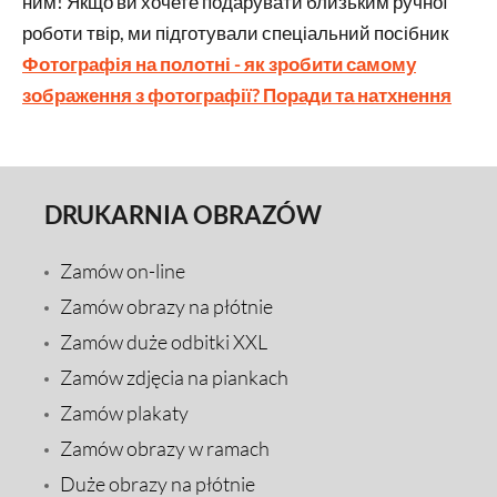
ним! Якщо ви хочете подарувати близьким ручної
роботи твір, ми підготували спеціальний посібник
Фотографія на полотні - як зробити самому
зображення з фотографії? Поради та натхнення
DRUKARNIA OBRAZÓW
Zamów on-line
Zamów obrazy na płótnie
Zamów duże odbitki XXL
Zamów zdjęcia na piankach
Zamów plakaty
Zamów obrazy w ramach
Duże obrazy na płótnie