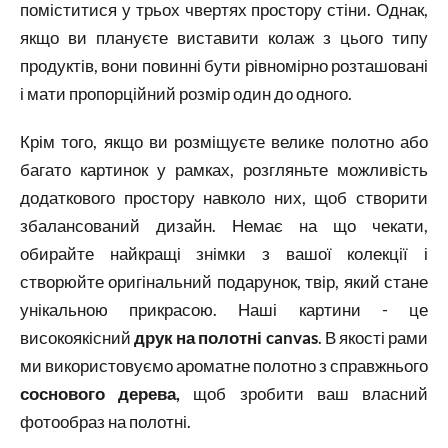
поміститися у трьох чвертях простору стіни. Однак,
якщо ви плануєте виставити колаж з цього типу
продуктів, вони повинні бути рівномірно розташовані
і мати пропорційний розмір один до одного.
Крім того, якщо ви розміщуєте велике полотно або
багато картинок у рамках, розгляньте можливість
додаткового простору навколо них, щоб створити
збалансований дизайн. Немає на що чекати,
обирайте найкращі знімки з вашої колекції і
створюйте оригінальний подарунок, твір, який стане
унікальною прикрасою. Наші картини - це
високоякісний
друк на полотні canvas
. В якості рами
ми використовуємо ароматне полотно з справжнього
соснового дерева,
щоб зробити ваш власний
фотообраз на полотні.