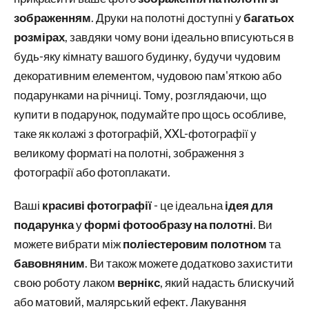
зображенням
. Друки на полотні доступні у
багатьох
розмірах
, завдяки чому вони ідеально вписуються в
будь-яку кімнату вашого будинку, будучи чудовим
декоративним елементом, чудовою пам'яткою або
подарунками на річниці. Тому, розглядаючи, що
купити в подарунок, подумайте про щось особливе,
таке як колажі з фотографій, XXL-фотографії у
великому форматі на полотні, зображення з
фотографії або фотоплакати.
Ваші
красиві фотографії
- це ідеальна
ідея для
подарунка
у
формі фотообразу на полотні
. Ви
можете вибрати між
поліестеровим полотном
та
бавовняним
. Ви також можете додатково захистити
свою роботу лаком
вернікс
, який надасть блискучий
або матовий, малярський ефект. Лакування