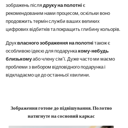
зображень після
друку на полотні
є
рекомендованим нами процесом, оскільки воно
продовжить термін служби ваших великих
цифрових відбитків та покращить глибину кольорів.
Друк
власного зображення на полотні
також є
особливою ідеєю для подарунка
кому-небудь
близькому
або члену сім'ї. Дуже часто ми маємо
проблеми з вибором відповідного подарунка і
відкладаємо це до останньої хвилини.
Зображення готове до підвішування. Полотно
натягнуте на сосновий каркас