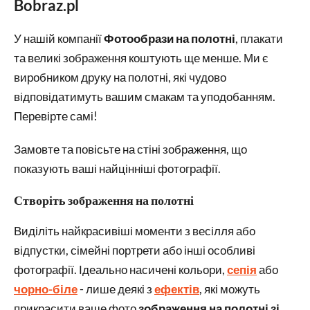
Bobraz.pl
У нашій компанії
Фотообрази на полотні
, плакати
та великі зображення коштують ще менше. Ми є
виробником друку на полотні, які чудово
відповідатимуть вашим смакам та уподобанням.
Перевірте самі!
Замовте та повісьте на стіні зображення, що
показують ваші найцінніші фотографії.
Створіть зображення на полотні
Виділіть найкрасивіші моменти з весілля або
відпустки, сімейні портрети або інші особливі
фотографії. Ідеально насичені кольори,
сепія
або
чорно-біле
- лише деякі з
ефектів
, які можуть
прикрасити ваше фото
зображення на полотні зі