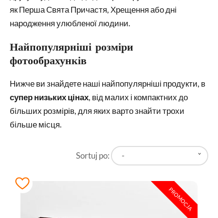
як Перша Свята Причастя, Хрещення або дні
народження улюбленої людини.
Найпопулярніші розміри
фотообрахунків
Нижче ви знайдете наші найпопулярніші продукти, в
супер
низьких цінах
, від малих і компактних до
більших розмірів, для яких варто знайти трохи
більше місця.
Sortuj po:
-
PROMOCJA