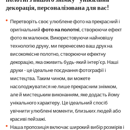
декорація, персоналізована для вас!
Перетворіть своє улюблене фото на прекрасний і
оригінальний
фото на полотні
, створюючи ефект
фото як малюнок. Використовуючи найновішу
технологію друку, ми перенесемо ваш друк на
високоякісне полотно, створюючи ефектну
декорацію, яка оживить будь-який інтер'єр. Наші
друки - це ідеальне поєднання фотографії і
мистецтва. Таким чином, ви можете
насолоджуватися не лише прекрасним знімком,
але й мистецьким виконанням, яке додасть йому
унікального характеру. Це ідеальний спосіб
увічнити улюблені моменти, близьких людей або
красиві пейзажі.
Наша пропозиція включає широкий вибір розмірів і