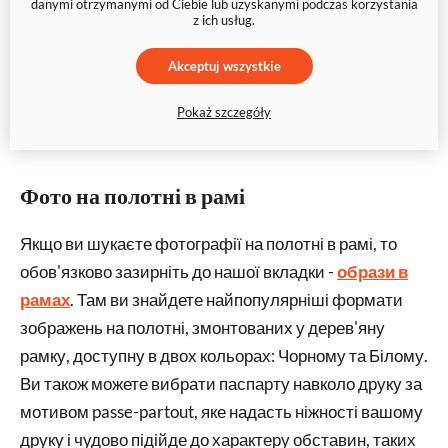
danymi otrzymanymi od Ciebie lub uzyskanymi podczas korzystania
z ich usług.
Akceptuj wszystkie
Pokaż szczegóły
Фото на полотні в рамі
Якщо ви шукаєте фотографії на полотні в рамі, то
обов'язково зазирніть до нашої вкладки -
образи в
рамах
. Там ви знайдете найпопулярніші формати
зображень на полотні, змонтованих у дерев'яну
рамку, доступну в двох кольорах: Чорному та Білому.
Ви також можете вибрати паспарту навколо друку за
мотивом passe-partout, яке надасть ніжності вашому
друку і чудово підійде до характеру обставин, таких