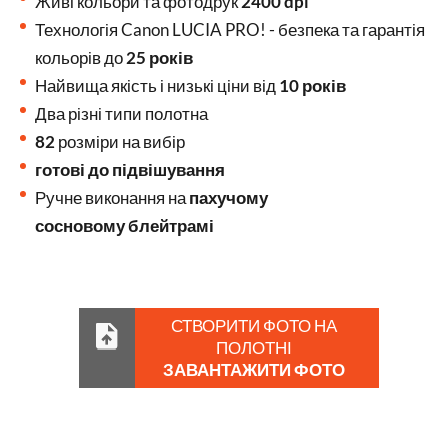
Живі кольори та фотодрук
2400 dpi
Технологія Canon LUCIA PRO! - безпека та гарантія
кольорів до
25 років
Найвища якість і низькі ціни від
10 років
Два різні типи полотна
82
розміри на вибір
готові до підвішування
Ручне виконання на
пахучому
сосновому блейтрамі
СТВОРИТИ ФОТО НА
ПОЛОТНІ
ЗАВАНТАЖИТИ ФОТО