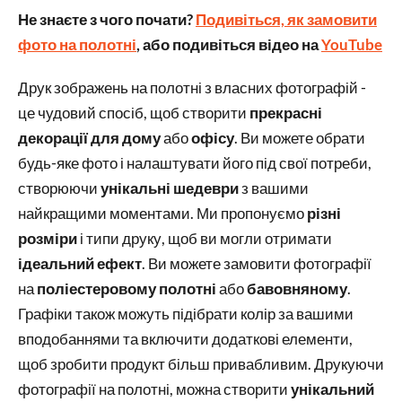
Не знаєте з чого почати?
Подивіться, як замовити
фото на полотні
, або подивіться відео на
YouTube
Друк зображень на полотні з власних фотографій -
це чудовий спосіб, щоб створити
прекрасні
декорації для дому
або
офісу
. Ви можете обрати
будь-яке фото і налаштувати його під свої потреби,
створюючи
унікальні шедеври
з вашими
найкращими моментами. Ми пропонуємо
різні
розміри
і типи друку, щоб ви могли отримати
ідеальний ефект
. Ви можете замовити фотографії
на
поліестеровому полотні
або
бавовняному
.
Графіки також можуть підібрати колір за вашими
вподобаннями та включити додаткові елементи,
щоб зробити продукт більш привабливим. Друкуючи
фотографії на полотні, можна створити
унікальний