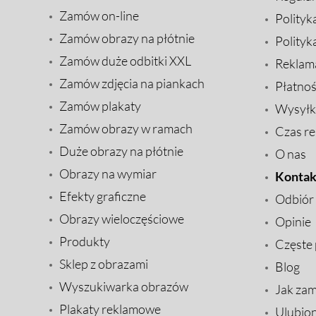
Zamów on-line
Polityk
Zamów obrazy na płótnie
Polityk
Zamów duże odbitki XXL
Reklam
Zamów zdjęcia na piankach
Płatnoś
Zamów plakaty
Wysyłk
Zamów obrazy w ramach
Czas rea
Duże obrazy na płótnie
O nas
Obrazy na wymiar
Kontak
Efekty graficzne
Odbiór
Obrazy wieloczęściowe
Opinie
Produkty
Częste 
Sklep z obrazami
Blog
Wyszukiwarka obrazów
Jak za
Plakaty reklamowe
Ulubio