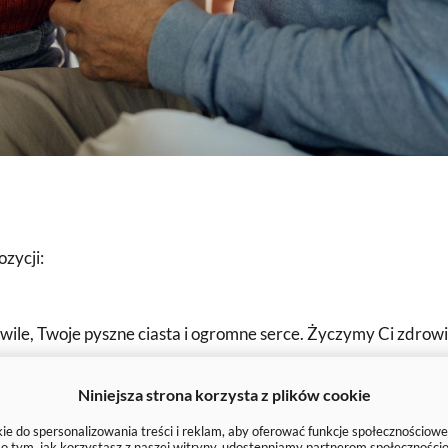
ozycji:
ile, Twoje pyszne ciasta i ogromne serce. Życzymy Ci zdrowia,
Niniejsza strona korzysta z plików cookie
zymy Ci nieustającej energii, zdrowia i wielu powodów do uśmi
e do spersonalizowania treści i reklam, aby oferować funkcje społecznościowe
e o tym, jak korzystasz z naszej witryny, udostępniamy partnerom społecznoś