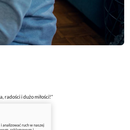
 radości i dużo miłości!”
echu!”
 i analizować ruch w naszej
ciowym, reklamowym i