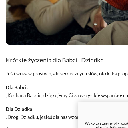
Krótkie życzenia dla Babci i Dziadka
Jeśli szukasz prostych, ale serdecznych słów, oto kilka prop
Dla Babci:
„Kochana Babciu, dziękujemy Ci za wszystkie wspaniałe chw
Dla Dziadka:
„Drogi Dziadku, jesteś dla nas wzorem mędrości i siły. Życ
Wykorzystujemy pliki cooki
witrynie. Informacj