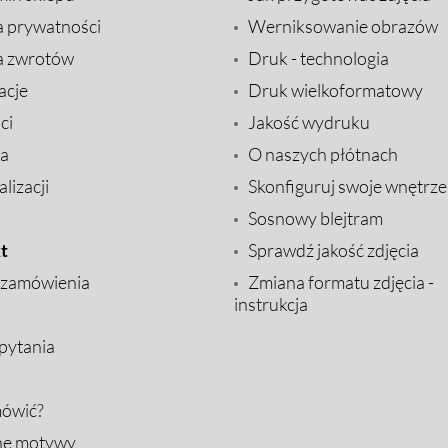
a prywatności
Werniksowanie obrazów
a zwrotów
Druk - technologia
acje
Druk wielkoformatowy
ci
Jakość wydruku
a
O naszych płótnach
lizacji
Skonfiguruj swoje wnętrze
Sosnowy blejtram
t
Sprawdź jakość zdjęcia
 zamówienia
Zmiana formatu zdjęcia -
instrukcja
pytania
mówić?
ne motywy