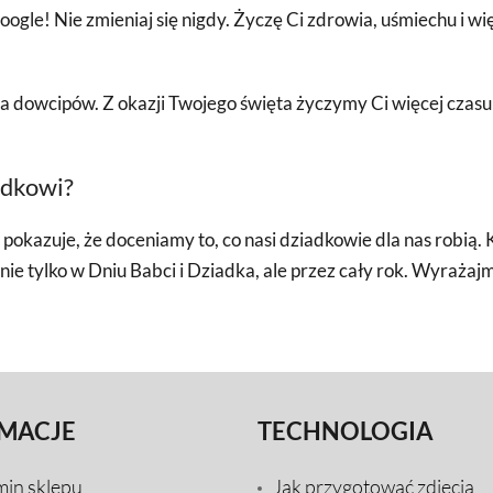
Google! Nie zmieniaj się nigdy. Życzę Ci zdrowia, uśmiechu i w
a dowcipów. Z okazji Twojego święta życzymy Ci więcej cza
adkowi?
ry pokazuje, że doceniamy to, co nasi dziadkowie dla nas robią.
nie tylko w Dniu Babci i Dziadka, ale przez cały rok. Wyraża
MACJE
TECHNOLOGIA
min sklepu
Jak przygotować zdjęcia