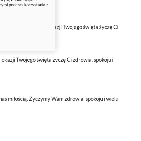
nymi podczas korzystania z
 rodzinna bliskość. Z okazji Twojego święta życzę Ci
okazji Twojego święta życzę Ci zdrowia, spokoju i
e nas miłością. Życzymy Wam zdrowia, spokoju i wielu