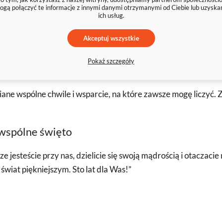
olicznościową
ogą połączyć te informacje z innymi danymi otrzymanymi od Ciebie lub uzyska
ich usług.
Akceptuj wszystkie
mądre rady. Dzięki Tobie wiem, co to znaczy prawdziwa miłość i
”
Pokaż szczegóły
ne wspólne chwile i wsparcie, na które zawsze mogę liczyć. Z 
 wspólne święto
 jesteście przy nas, dzielicie się swoją mądrością i otaczaci
świat piękniejszym. Sto lat dla Was!”