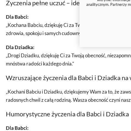
Życzenia pełne uczuć – idealne na kartkę ok
analitycznym. Partnerzy m
Dla Babci:
„Kochana Babciu, dziękuję Ci za Twoje opowieści, ciepło i 
zdrowia, spokoju i samych cudownych chwil u boku bliskich.
Dla Dziadka:
„Drogi Dziadku, dziękuję Ci za Twoją obecność, niezapomnia
mnóstwa radości każdego dnia.”
Wzruszające życzenia dla Babci i Dziadka na
„Kochani Babciu i Dziadku, dziękujemy Wam za to, że zawsze
radosnych chwil z całą rodziną. Wasza obecność czyni nasz 
Humorystyczne życzenia dla Babci i Dziadka
Dla Babci: