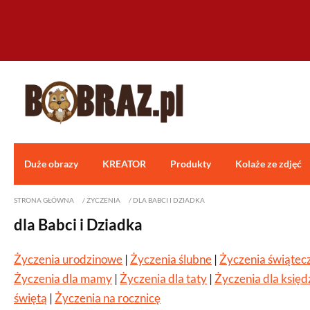
Duże obrazy
KREATOR
Produkty
Kolaże ze zdjęć
STRONA GŁÓWNA
/
ŻYCZENIA
/
DLA BABCI I DZIADKA
dla Babci i Dziadka
Życzenia urodzinowe
|
Życzenia ślubne
|
Życzenia świątec
Życzenia dla mamy
|
Życzenia dla taty
|
Życzenia dla księd
świętą
|
Życzenia na rocznicę