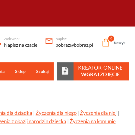
Zadzwoń:
Napisz:
0
Koszyk
Napisz na czacie
bobraz@bobraz.pl
KREATOR-ONLINE
nia
Sklep
Szukaj
Centrum pomocy
WGRAJ ZDJĘCIE
ia dla dziadka
|
Życzenia dla niego
|
Życzenia dla niej
|
enia z okazji narodzin dziecka
|
Życzenia na komunię