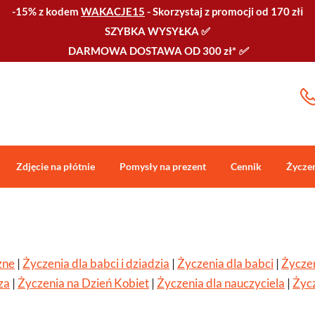
-15% z kodem
WAKACJE15
-
Skorzystaj z promocji od 170 złℹ️
SZYBKA WYSYŁKA
✅
DARMOWA DOSTAWA OD 300 zł*
✅
Zdjęcie na płótnie
Pomysły na prezent
Cennik
Życze
zne
|
Życzenia dla babci i dziadzia
|
Życzenia dla babci
|
Życzen
za
|
Życzenia na Dzień Kobiet
|
Życzenia dla nauczyciela
|
Życz