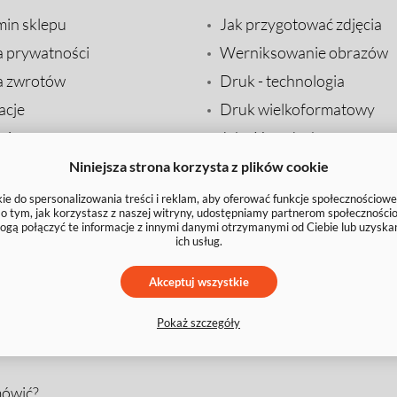
min sklepu
Jak przygotować zdjęcia
a prywatności
Werniksowanie obrazów
a zwrotów
Druk - technologia
acje
Druk wielkoformatowy
ci
Jakość wydruku
a
O naszych płótnach
Niniejsza strona korzysta z plików cookie
lizacji
Skonfiguruj swoje wnętrze
e do spersonalizowania treści i reklam, aby oferować funkcje społecznościowe
e o tym, jak korzystasz z naszej witryny, udostępniamy partnerom społecznoś
Sosnowy blejtram
ogą połączyć te informacje z innymi danymi otrzymanymi od Ciebie lub uzyska
ich usług.
t
Sprawdź jakość zdjęcia
 zamówienia
Zmiana formatu zdjęcia -
Akceptuj wszystkie
instrukcja
Pokaż szczegóły
pytania
mówić?