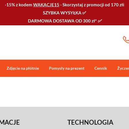
-15% z kodem
WAKACJE15
-
Skorzystaj z promocji od 170 złℹ️
SZYBKA WYSYŁKA
✅
DARMOWA DOSTAWA OD 300 zł*
✅
Zdjęcie na płótnie
Pomysły na prezent
Cennik
Życze
MACJE
TECHNOLOGIA