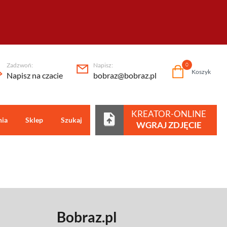
Zadzwoń:
Napisz:
0
Koszyk
Napisz na czacie
bobraz@bobraz.pl
KREATOR-ONLINE
nia
Sklep
Szukaj
Centrum pomocy
WGRAJ ZDJĘCIE
Bobraz.pl