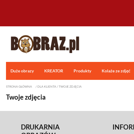
Duże obrazy
KREATOR
Produkty
Kolaże ze zdjęć
STRONA GŁÓWNA
/
DLA KLIENTA
/
TWOJE ZDJĘCIA
Twoje zdjęcia
DRUKARNIA
INFOR