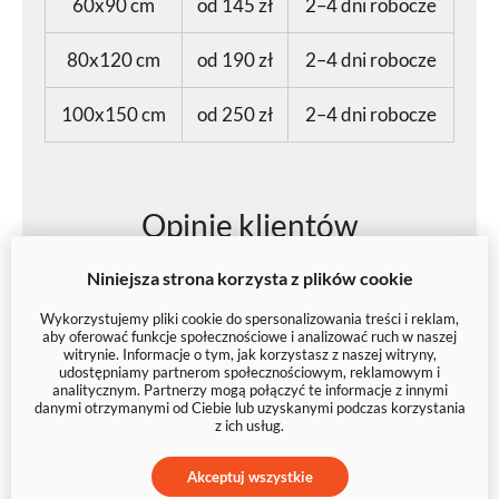
60x90 cm
od 145 zł
2–4 dni robocze
80x120 cm
od 190 zł
2–4 dni robocze
100x150 cm
od 250 zł
2–4 dni robocze
Opinie klientów
Niniejsza strona korzysta z plików cookie
Klaudia
Wykorzystujemy pliki cookie do spersonalizowania treści i reklam,
aby oferować funkcje społecznościowe i analizować ruch w naszej
witrynie. Informacje o tym, jak korzystasz z naszej witryny,
"Jestem bardzo zadowolona z
udostępniamy partnerom społecznościowym, reklamowym i
analitycznym. Partnerzy mogą połączyć te informacje z innymi
otrzymanego efektu. Kolory jak i
danymi otrzymanymi od Ciebie lub uzyskanymi podczas korzystania
sam obraz wyglądają przepięknie!
z ich usług.
W środę w nocy zamówiłam obraz
Akceptuj wszystkie
a już dziś mam go u siebie. Dziekuje