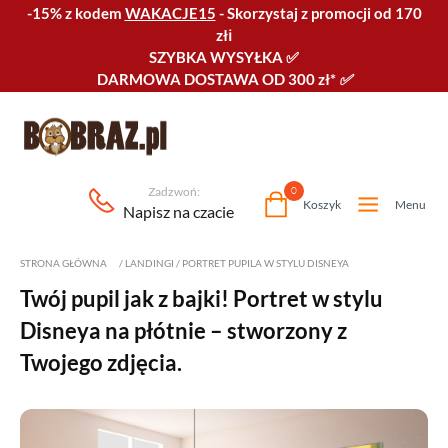
-15% z kodem
WAKACJE15
-
Skorzystaj z promocji od 170
złℹ️
SZYBKA WYSYŁKA
✅
DARMOWA DOSTAWA OD 300 zł*
✅
Zadzwoń:
0
Koszyk
Menu
Napisz na czacie
STRONA GŁÓWNA
/
LANDINGI
/
PORTRET PUPILA W STYLU DISNEYA
Twój pupil jak z bajki! Portret w stylu
Disneya na płótnie – stworzony z
Twojego zdjęcia.