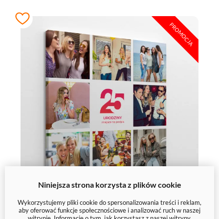
PROMOCJA
Niniejsza strona korzysta z plików cookie
Wykorzystujemy pliki cookie do spersonalizowania treści i reklam,
Kolaż z okazji 25 urodzin na
aby oferować funkcje społecznościowe i analizować ruch w naszej
witrynie. Informacje o tym, jak korzystasz z naszej witryny,