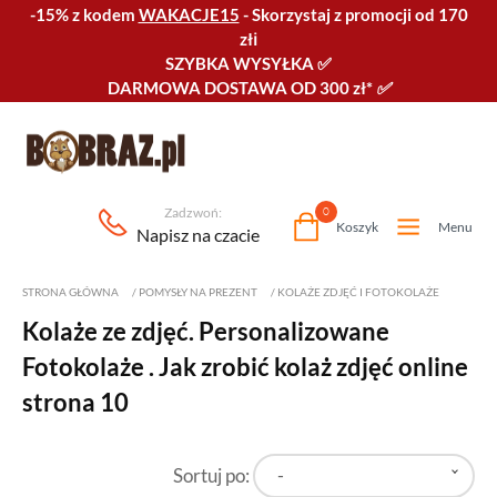
-15% z kodem
WAKACJE15
-
Skorzystaj z promocji od 170
złℹ️
SZYBKA WYSYŁKA
✅
DARMOWA DOSTAWA OD 300 zł*
✅
Zadzwoń:
0
Koszyk
Menu
Napisz na czacie
STRONA GŁÓWNA
/
POMYSŁY NA PREZENT
/
KOLAŻE ZDJĘĆ I FOTOKOLAŻE
Kolaże ze zdjęć. Personalizowane
Fotokolaże . Jak zrobić kolaż zdjęć online
strona 10
Sortuj po:
-