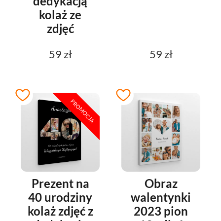
dedykacją
kolaż ze
zdjęć
59 zł
59 zł
PROMOCJA
Prezent na
Obraz
40 urodziny
walentynki
kolaż zdjęć z
2023 pion