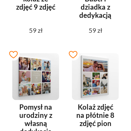
zdjęć 9 zdjęć
dziadka z
dedykacją
59 zł
59 zł
Pomysł na
Kolaż zdjęć
urodziny z
na płótnie 8
własną
zdjęć pion