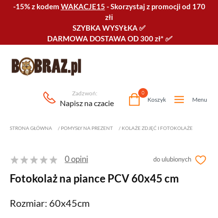
-15% z kodem
WAKACJE15
-
Skorzystaj z promocji od 170
złℹ️
SZYBKA WYSYŁKA
✅
DARMOWA DOSTAWA OD 300 zł*
✅
Zadzwoń:
0
Koszyk
Menu
Napisz na czacie
STRONA GŁÓWNA
/
POMYSŁY NA PREZENT
/
KOLAŻE ZDJĘĆ I FOTOKOLAŻE
0 opini
do ulubionych
Fotokolaż na piance PCV 60x45 cm
Rozmiar: 60x45cm