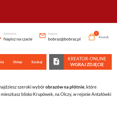
Zadzwoń:
Napisz:
0
Koszyk
Napisz na czacie
bobraz@bobraz.pl
KREATOR-ONLINE
nia
Sklep
Szukaj
Centrum pomocy
WGRAJ ZDJĘCIE
najdziesz szeroki wybór
obrazów na płótnie
, które
 mieszkasz blisko Krupówek, na Olczy, w rejonie Antałówki