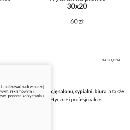
30x20
60 zł
NASTĘPNA
 i analizować ruch w naszej
świetny pomysł na
dekorację salonu, sypialni, biura
, a także
ciowym, reklamowym i
nymi podczas korzystania z
ść wygląda niezwykle estetycznie i profesjonalnie.