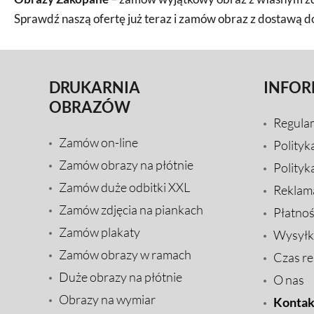
Sprawdź naszą ofertę już teraz i zamów obraz z dostawą 
DRUKARNIA
INFOR
OBRAZÓW
Regula
Zamów on-line
Polityk
Zamów obrazy na płótnie
Polityk
Zamów duże odbitki XXL
Reklam
Zamów zdjęcia na piankach
Płatnoś
Zamów plakaty
Wysyłk
Zamów obrazy w ramach
Czas rea
Duże obrazy na płótnie
O nas
Obrazy na wymiar
Kontak