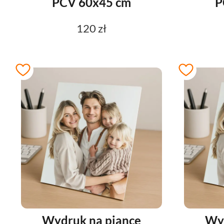
PCV 60x45 cm
P
120 zł
Wydruk na piance
Wyd