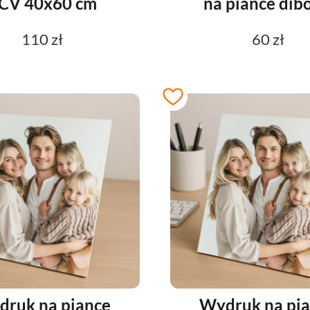
CV 40x60 cm
na piance dib
110 zł
60 zł
ruk na piance
Wydruk na pi