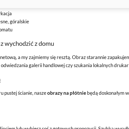
ykacja
ne, góralskie
komatu
sz wychodzić z domu
ernetową, a my zajmiemy się resztą. Obraz starannie zapaku
odwiedzania galerii handlowej czy szukania lokalnych drukar
ą
u pustej ścianie, nasze
obrazy na płótnie
będą doskonałym wy
ciem lub wybierz coś z gotowych propozycji. Szybka wysyłka