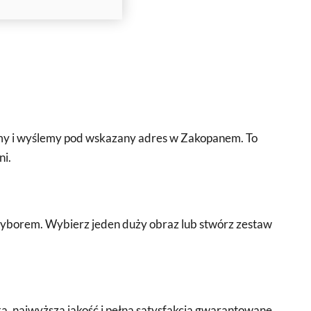
jemy i wyślemy pod wskazany adres w Zakopanem. To
ni.
borem. Wybierz jeden duży obraz lub stwórz zestaw
, najwyższa jakość i pełna satysfakcja gwarantowane.