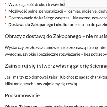
Wysoka jakość druku i trwałe kolory
Możliwość pełnej personalizacji – rozmiar, ułożenie, ded
Dostosowanie do każdego wnętrza – klasyczne, nowoczes
Dostawa do Zakopanego i okolic
kurierem lub do pacz
Obrazy z dostawą do Zakopanego – nie musi
Wystarczy, że złożysz zamówienie przez naszą stronę int
wygodne, szybkie i bezpieczne rozwiązanie – bez potrzeby 
Zainspiruj się i stwórz własną galerię ścienn
Jeśli marzysz o domowej galerii lub chcesz nadać charakter
kilku mniejszych – my zajmiemy się resztą.
Podsumowanie
Obrazy Zakopane
– zamów wyjątkowy obraz z własnym zdję