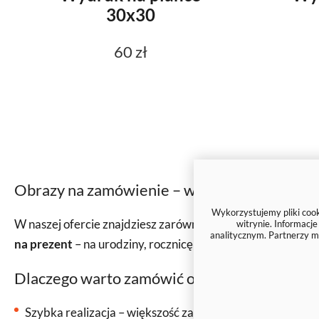
30x30
60 zł
Obrazy na zamówienie – wysoka jakość i sze
Wykorzystujemy pliki cooki
W naszej ofercie znajdziesz zarówno
gotowe wzory obra
witrynie. Informacj
analitycznym. Partnerzy m
na prezent
– na urodziny, rocznicę czy ślub. Drukujemy na
Dlaczego warto zamówić obraz w naszym skl
Szybka realizacja – większość zamówień wysyłamy w 2