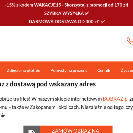
-15% z kodem
WAKACJE15
-
Skorzystaj z promocji od 170 złℹ️
SZYBKA WYSYŁKA
✅
DARMOWA DOSTAWA OD 300 zł*
✅
Zdjęcie na płótnie
Pomysły na prezent
Cennik
Życze
z z dostawą pod wskazany adres
obrze trafiłeś! W naszym sklepie internetowym
BOBRAZ.pl
z
u – także w Zakopanem i okolicach. Niezależnie od tego, czy
nie.
ZAMÓW OBRAZ NA