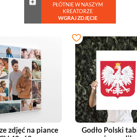
PŁÓTNIE W NASZYM
KREATORZE
WGRAJ ZDJĘCIE
ze zdjęć na piance
Godło Polski tab