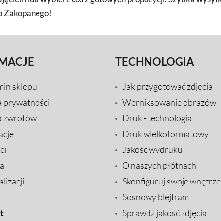
do Zakopanego!
MACJE
TECHNOLOGIA
min sklepu
Jak przygotować zdjęcia
a prywatności
Werniksowanie obrazów
a zwrotów
Druk - technologia
acje
Druk wielkoformatowy
ci
Jakość wydruku
a
O naszych płótnach
lizacji
Skonfiguruj swoje wnętrze
Sosnowy blejtram
t
Sprawdź jakość zdjęcia