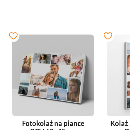
Fotokolaż na piance
Kolaż 