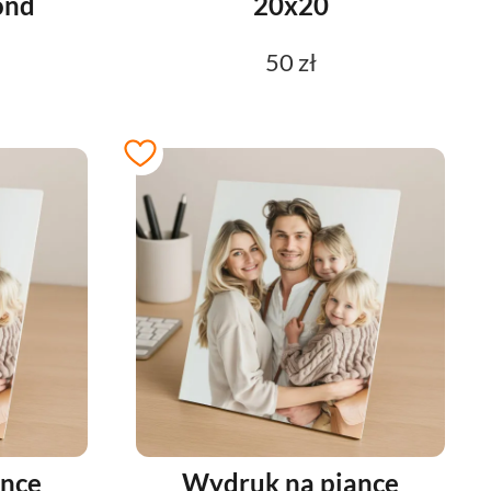
ond
20x20
50 zł
ance
Wydruk na piance