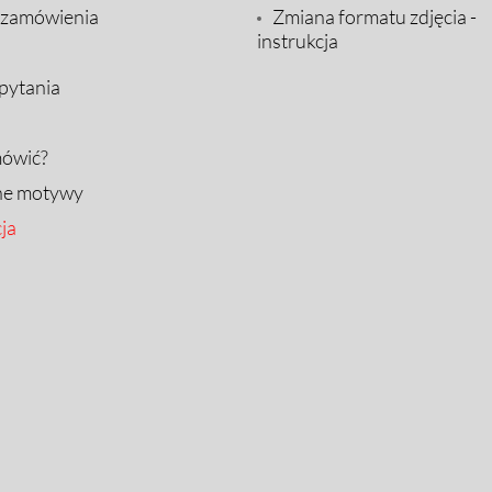
 zamówienia
Zmiana formatu zdjęcia -
instrukcja
pytania
mówić?
ne motywy
ja