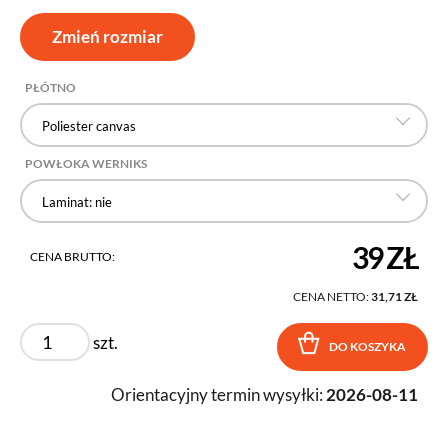
Zmień rozmiar
PŁÓTNO
Poliester canvas
POWŁOKA WERNIKS
Laminat: nie
39 ZŁ
CENA BRUTTO:
CENA NETTO:
31,71 ZŁ
szt.
DO KOSZYKA
Orientacyjny termin wysyłki:
2026-08-11