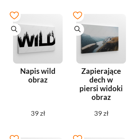
Napis wild
Zapierające
obraz
dech w
piersi widoki
obraz
39 zł
39 zł