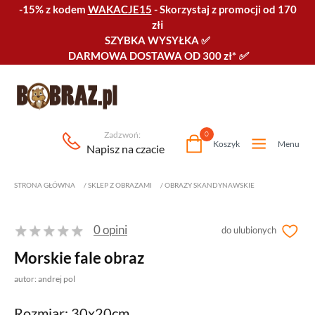
-15% z kodem
WAKACJE15
-
Skorzystaj z promocji od 170
złℹ️
SZYBKA WYSYŁKA
✅
DARMOWA DOSTAWA OD 300 zł*
✅
Zadzwoń:
0
Koszyk
Menu
Napisz na czacie
STRONA GŁÓWNA
/
SKLEP Z OBRAZAMI
/
OBRAZY SKANDYNAWSKIE
0 opini
do ulubionych
Morskie fale obraz
autor: andrej pol
Rozmiar: 30x20cm