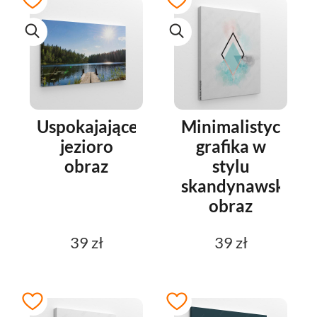
Uspokajające
Minimalistyczna
jezioro
grafika w
obraz
stylu
skandynawskim
obraz
39 zł
39 zł