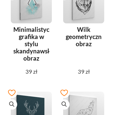
Minimalistyczna
Wilk
grafika w
geometryczny
stylu
obraz
skandynawskim
obraz
39 zł
39 zł