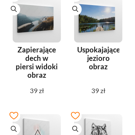
Zapierające
Uspokajające
dech w
jezioro
piersi widoki
obraz
obraz
39 zł
39 zł