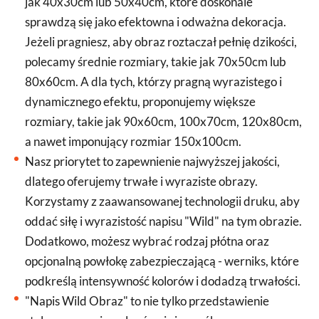
jak 40x30cm lub 50x40cm, które doskonale
sprawdzą się jako efektowna i odważna dekoracja.
Jeżeli pragniesz, aby obraz roztaczał pełnię dzikości,
polecamy średnie rozmiary, takie jak 70x50cm lub
80x60cm. A dla tych, którzy pragną wyrazistego i
dynamicznego efektu, proponujemy większe
rozmiary, takie jak 90x60cm, 100x70cm, 120x80cm,
a nawet imponujący rozmiar 150x100cm.
Nasz priorytet to zapewnienie najwyższej jakości,
dlatego oferujemy trwałe i wyraziste obrazy.
Korzystamy z zaawansowanej technologii druku, aby
oddać siłę i wyrazistość napisu "Wild" na tym obrazie.
Dodatkowo, możesz wybrać rodzaj płótna oraz
opcjonalną powłokę zabezpieczającą - werniks, które
podkreślą intensywność kolorów i dodadzą trwałości.
"Napis Wild Obraz" to nie tylko przedstawienie