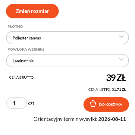
Zmień rozmiar
PŁÓTNO
Poliester canvas
POWŁOKA WERNIKS
Laminat: nie
39 ZŁ
CENA BRUTTO:
CENA NETTO:
31,71 ZŁ
szt.
DO KOSZYKA
Orientacyjny termin wysyłki:
2026-08-11