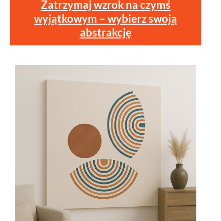
Zatrzymaj wzrok na czymś
wyjątkowym – wybierz swoją
abstrakcję