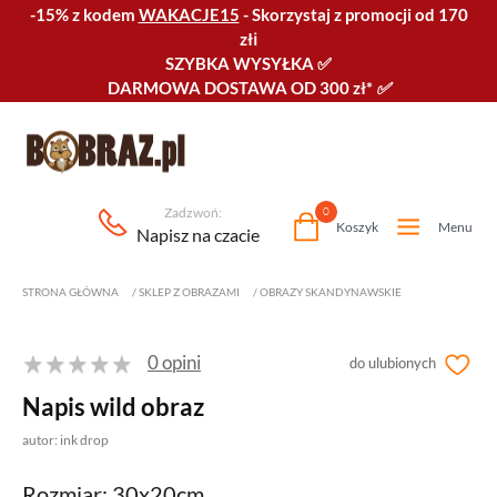
-15% z kodem
WAKACJE15
-
Skorzystaj z promocji od 170
złℹ️
SZYBKA WYSYŁKA
✅
DARMOWA DOSTAWA OD 300 zł*
✅
Zadzwoń:
0
Koszyk
Menu
Napisz na czacie
STRONA GŁÓWNA
/
SKLEP Z OBRAZAMI
/
OBRAZY SKANDYNAWSKIE
0 opini
do ulubionych
Napis wild obraz
autor: ink drop
Rozmiar: 30x20cm