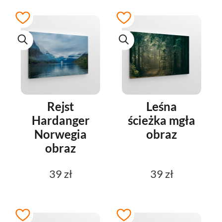
Rejst
Leśna
Hardanger
ścieżka mgła
Norwegia
obraz
obraz
39 zł
39 zł