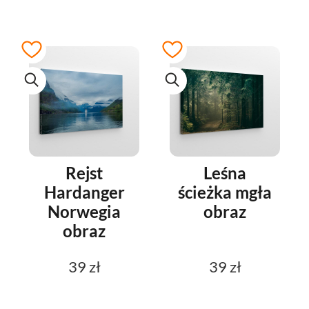
Rejst
Leśna
Hardanger
ścieżka mgła
Norwegia
obraz
obraz
39 zł
39 zł