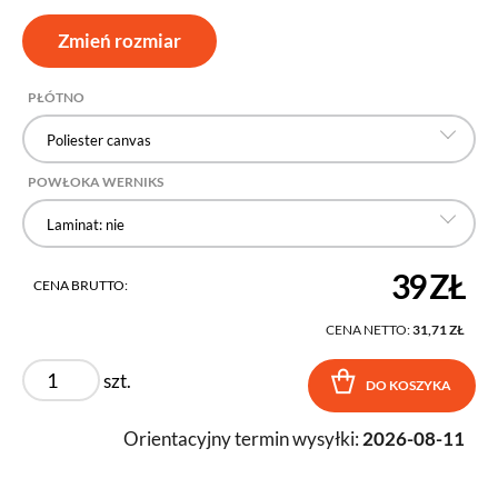
Zmień rozmiar
PŁÓTNO
Poliester canvas
POWŁOKA WERNIKS
Laminat: nie
39 ZŁ
CENA BRUTTO:
CENA NETTO:
31,71 ZŁ
szt.
DO KOSZYKA
Orientacyjny termin wysyłki:
2026-08-11