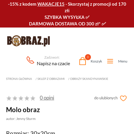
-15% z kodem
WAKACJE15
-
Skorzystaj z promocji od 170
złℹ️
SZYBKA WYSYŁKA
✅
DARMOWA DOSTAWA OD 300 zł*
✅
Zadzwoń:
0
Koszyk
Menu
Napisz na czacie
STRONA GŁÓWNA
/
SKLEP Z OBRAZAMI
/
OBRAZY SKANDYNAWSKIE
0 opini
do ulubionych
Molo obraz
autor: Jenny Sturm
Rozmiar: 30x20cm