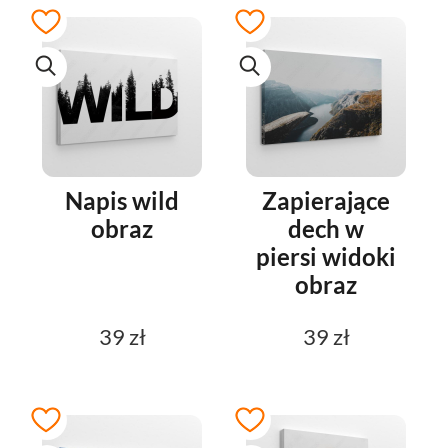
Napis wild
Zapierające
obraz
dech w
piersi widoki
obraz
39 zł
39 zł