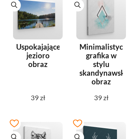
Uspokajające
Minimalistyczna
jezioro
grafika w
obraz
stylu
skandynawskim
obraz
39 zł
39 zł