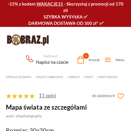
-15% z kodem
WAKACJE15
-
Skorzystaj z promocji od 170
złℹ️
SZYBKA WYSYŁKA
✅
DARMOWA DOSTAWA OD 300 zł*
✅
Zadzwoń:
0
Koszyk
Menu
Napisz na czacie
STRONA GŁÓWNA
/
SKLEP Z OBRAZAMI
/
OBRAZY
/
MAPY
/
MAPY ŚWIATA
11 opini
do ulubionych
Mapa świata ze szczegółami
autor: oliophotography
Rozmiar: 30x20cm