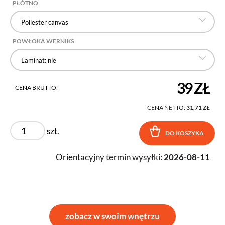
PŁÓTNO
Poliester canvas
POWŁOKA WERNIKS
Laminat: nie
39 ZŁ
CENA BRUTTO:
CENA NETTO:
31,71 ZŁ
szt.
DO KOSZYKA
Orientacyjny termin wysyłki:
2026-08-11
zobacz w swoim wnętrzu