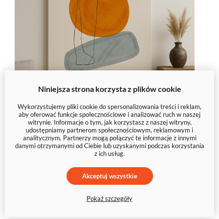
Niniejsza strona korzysta z plików cookie
Wykorzystujemy pliki cookie do spersonalizowania treści i reklam,
aby oferować funkcje społecznościowe i analizować ruch w naszej
witrynie. Informacje o tym, jak korzystasz z naszej witryny,
udostępniamy partnerom społecznościowym, reklamowym i
analitycznym. Partnerzy mogą połączyć te informacje z innymi
danymi otrzymanymi od Ciebie lub uzyskanymi podczas korzystania
z ich usług.
Zatrzymaj wzrok na czymś
wyjątkowym – wybierz swoją
Akceptuj wszystkie
abstrakcję
Pokaż szczegóły