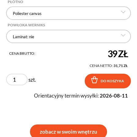
PŁÓTNO
Poliester canvas
POWŁOKA WERNIKS
Laminat: nie
39 ZŁ
CENA BRUTTO:
CENA NETTO:
31,71 ZŁ
szt.
DO KOSZYKA
Orientacyjny termin wysyłki:
2026-08-11
zobacz w swoim wnętrzu