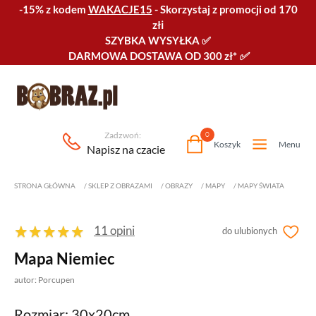
-15% z kodem
WAKACJE15
-
Skorzystaj z promocji od 170
złℹ️
SZYBKA WYSYŁKA
✅
DARMOWA DOSTAWA OD 300 zł*
✅
Zadzwoń:
0
Koszyk
Menu
Napisz na czacie
STRONA GŁÓWNA
/
SKLEP Z OBRAZAMI
/
OBRAZY
/
MAPY
/
MAPY ŚWIATA
11 opini
do ulubionych
Mapa Niemiec
autor: Porcupen
Rozmiar: 30x20cm