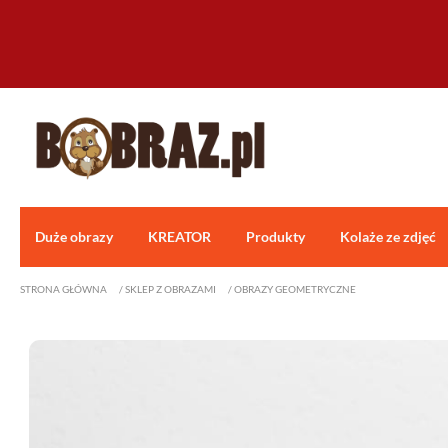
Duże obrazy
KREATOR
Produkty
Kolaże ze zdjęć
STRONA GŁÓWNA
/
SKLEP Z OBRAZAMI
/
OBRAZY GEOMETRYCZNE