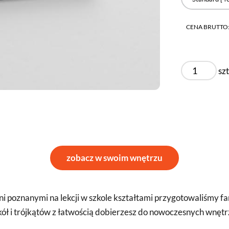
CENA BRUTTO
szt
zobacz w swoim wnętrzu
ani poznanymi na lekcji w szkole kształtami przygotowaliśmy f
kół i trójkątów z łatwością dobierzesz do nowoczesnych wnęt