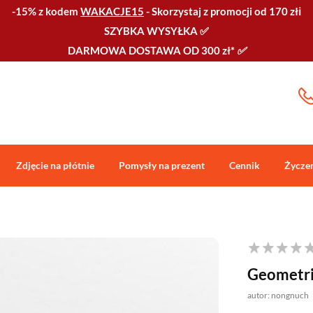
-15% z kodem
WAKACJE15
-
Skorzystaj z promocji od 170 złℹ️
SZYBKA WYSYŁKA
✅
DARMOWA DOSTAWA OD 300 zł*
✅
Zdjęcie na płótnie
Pomysły na prezent
Cennik
Życze
Geometric
autor: nongnuch