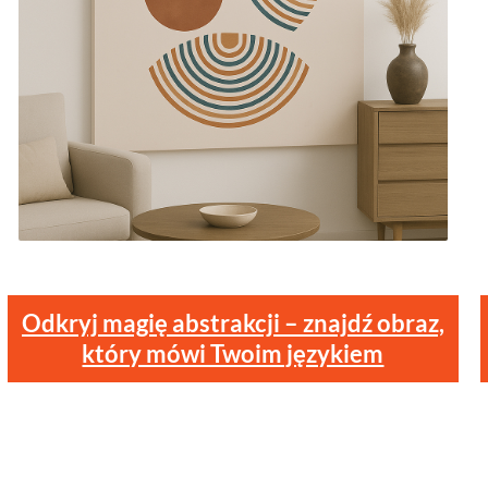
Odkryj magię abstrakcji – znajdź obraz,
który mówi Twoim językiem