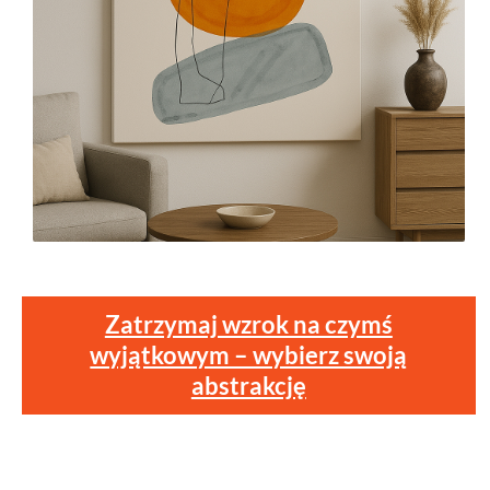
Zatrzymaj wzrok na czymś
wyjątkowym – wybierz swoją
abstrakcję