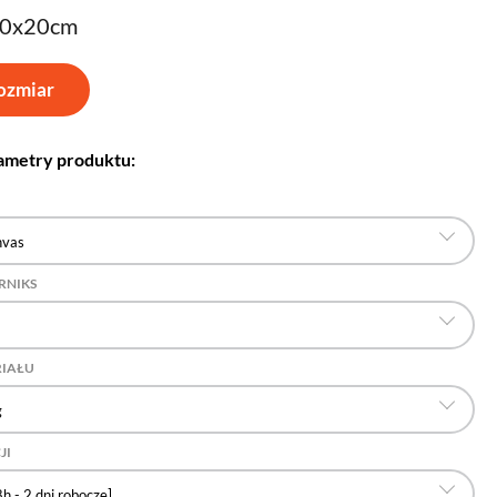
30x20cm
ozmiar
ametry produktu:
nvas
RNIKS
RIAŁU
g
JI
h - 2 dni robocze]