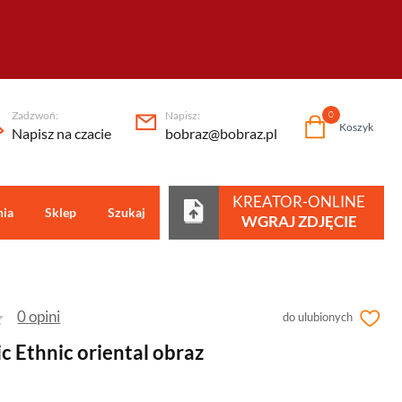
Zadzwoń:
Napisz:
0
Koszyk
Napisz na czacie
bobraz@bobraz.pl
KREATOR-ONLINE
nia
Sklep
Szukaj
Centrum pomocy
WGRAJ ZDJĘCIE
0 opini
do ulubionych
 Ethnic oriental obraz