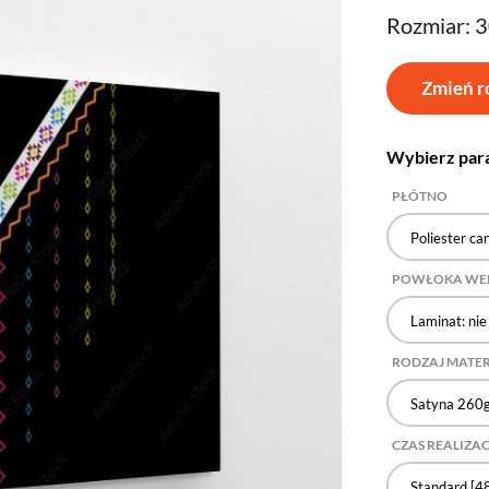
Rozmiar: 
Zmień r
Wybierz par
PŁÓTNO
Poliester ca
POWŁOKA WE
Laminat: nie
RODZAJ MATE
Satyna 260
CZAS REALIZAC
Standard [48