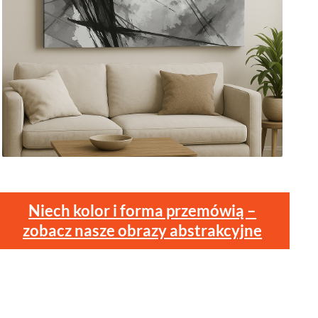
Niech kolor i forma przemówią –
zobacz nasze obrazy abstrakcyjne