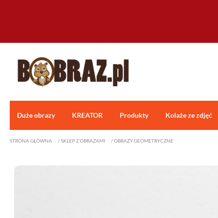
Duże obrazy
KREATOR
Produkty
Kolaże ze zdjęć
STRONA GŁÓWNA
/
SKLEP Z OBRAZAMI
/
OBRAZY GEOMETRYCZNE