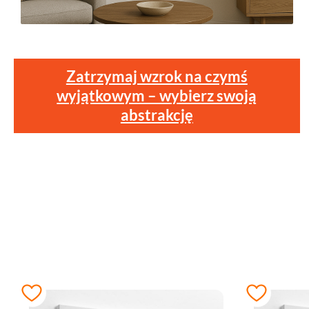
Zatrzymaj wzrok na czymś
wyjątkowym – wybierz swoją
abstrakcję