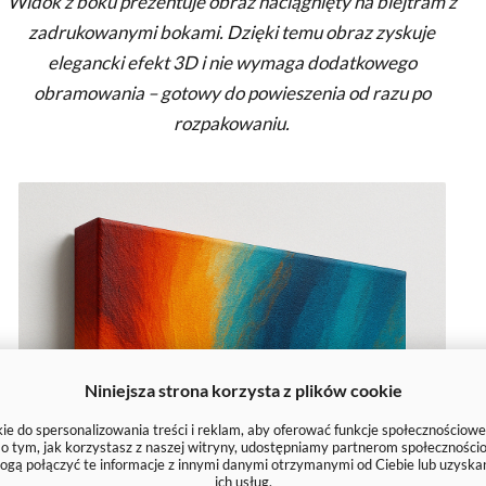
Widok z boku prezentuje obraz naciągnięty na blejtram z
zadrukowanymi bokami. Dzięki temu obraz zyskuje
elegancki efekt 3D i nie wymaga dodatkowego
obramowania – gotowy do powieszenia od razu po
rozpakowaniu.
Niniejsza strona korzysta z plików cookie
e do spersonalizowania treści i reklam, aby oferować funkcje społecznościowe
e o tym, jak korzystasz z naszej witryny, udostępniamy partnerom społecznoś
ogą połączyć te informacje z innymi danymi otrzymanymi od Ciebie lub uzyska
ich usług.