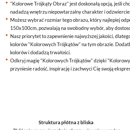
"Kolorowe Trójkąty Obraz" jest doskonałą opcją, jeśli ch
nadadzą wnętrzu niepowtarzalny charakter i odzwiercied
Możesz wybrać rozmiar tego obrazu, który najlepiej od
150x100cm, pozwalają na swobodny wybór, aby dostoso
Nasz priorytet to zapewnienie najwyższej jakości, dlateg
kolorów "Kolorowych Trójkątów" na tym obrazie. Dodatk
kolorów i dodadzą trwałości.
Odkryj magię "Kolorowych Trójkątów" dzięki "Kolorowym
przyniesie radość, inspirację i zachwyci Cię swoją ekspr
Struktura płótna z bliska