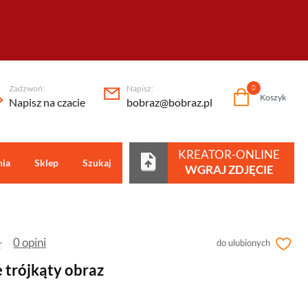
Zadzwoń:
Napisz:
0
Koszyk
Napisz na czacie
bobraz@bobraz.pl
KREATOR-ONLINE
nia
Sklep
Szukaj
Centrum pomocy
WGRAJ ZDJĘCIE
0 opini
do ulubionych
 trójkąty obraz