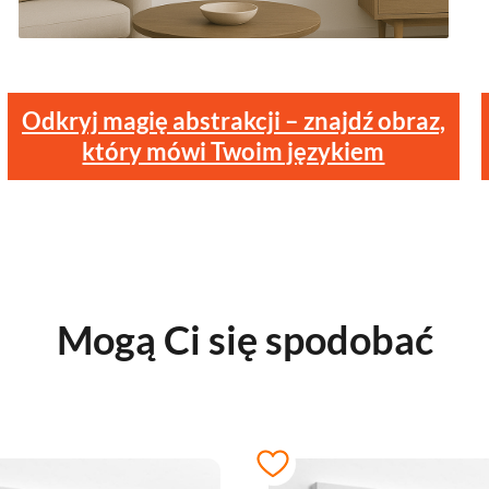
Odkryj magię abstrakcji – znajdź obraz,
który mówi Twoim językiem
Mogą Ci się spodobać