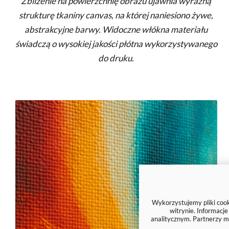
Zbliżenie na powierzchnię obrazu ujawnia wyraźną
strukturę tkaniny canvas, na której naniesiono żywe,
abstrakcyjne barwy. Widoczne włókna materiału
świadczą o wysokiej jakości płótna wykorzystywanego
do druku.
Wykorzystujemy pliki cooki
witrynie. Informacj
analitycznym. Partnerzy m