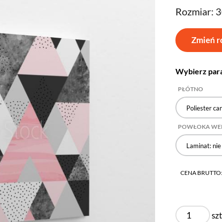
Rozmiar: 
Zmień r
Wybierz par
PŁÓTNO
Poliester ca
POWŁOKA WE
Laminat: nie
CENA BRUTTO
szt