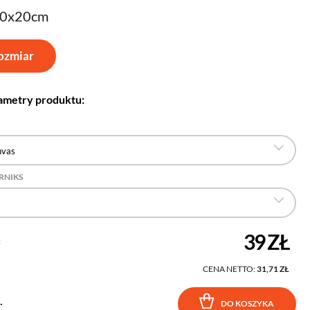
30x20cm
ozmiar
ametry produktu:
nvas
RNIKS
39 ZŁ
:
CENA NETTO:
31,71 ZŁ
.
DO KOSZYKA