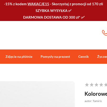
-15% z kodem
WAKACJE15
-
Skorzystaj z promocji od 170 złℹ️
SZYBKA WYSYŁKA
✅
DARMOWA DOSTAWA OD 300 zł*
✅
Zdjęcie na płótnie
Pomysły na prezent
Cennik
Życze
Kolorowe
autor: Tamiris