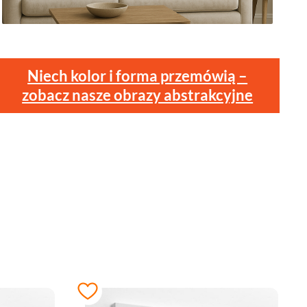
Niech kolor i forma przemówią –
zobacz nasze obrazy abstrakcyjne