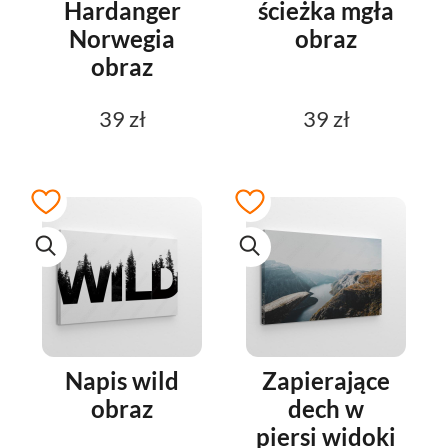
Hardanger
ścieżka mgła
Norwegia
obraz
obraz
39 zł
39 zł
Napis wild
Zapierające
obraz
dech w
piersi widoki