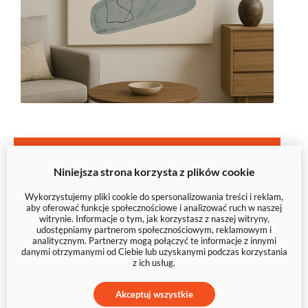
Zatrzymaj wzrok na czymś
wyjątkowym – wybierz swoją
Niniejsza strona korzysta z plików cookie
abstrakcję
Wykorzystujemy pliki cookie do spersonalizowania treści i reklam,
aby oferować funkcje społecznościowe i analizować ruch w naszej
witrynie. Informacje o tym, jak korzystasz z naszej witryny,
udostępniamy partnerom społecznościowym, reklamowym i
analitycznym. Partnerzy mogą połączyć te informacje z innymi
danymi otrzymanymi od Ciebie lub uzyskanymi podczas korzystania
z ich usług.
Akceptuj wszystkie