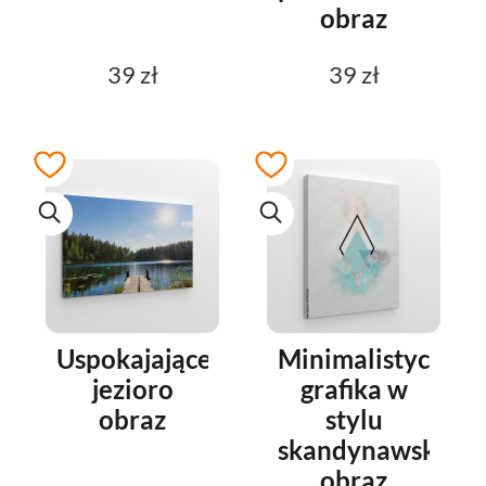
obraz
39 zł
39 zł
Uspokajające
Minimalistyczna
jezioro
grafika w
obraz
stylu
skandynawskim
obraz