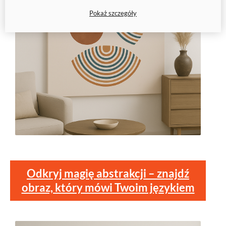
Pokaż szczegóły
Odkryj magię abstrakcji – znajdź
obraz, który mówi Twoim językiem