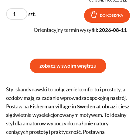
CENA NETTO:
31,71 ZŁ
szt.
DO KOSZYKA
Orientacyjny termin wysyłki:
2026-08-11
zobacz w swoim wnętrzu
Styl skandynawski to połączenie komfortu i prostoty, a
ozdoby mają za zadanie wprowadzać spokojną nastrój.
Postaw na
Fisherman village in Sweden at obraz
i ciesz
się świetnie wyselekcjonowanym motywem. To idealny
styl dla amatorów wypoczynku na łonie natury,
ceniących prostotę i praktyczność. Postawna