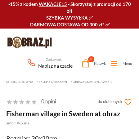
-15% z kodem
WAKACJE15
-
Skorzystaj z promocji od 170
złℹ️
SZYBKA WYSYŁKA
✅
DARMOWA DOSTAWA OD 300 zł*
✅
Zadzwoń:
0
Koszyk
Menu
Napisz na czacie
STRONA GŁÓWNA
/
SKLEP Z OBRAZAMI
/
OBRAZY SKANDYNAWSKIE
0 opini
do ulubionych
Fisherman village in Sweden at obraz
autor: Roxana
Rozmiar: 30x20cm