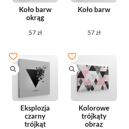
Koło barw
Koło barw
okrąg
57 zł
57 zł
Eksplozja
Kolorowe
czarny
trójkąty
trójkąt
obraz