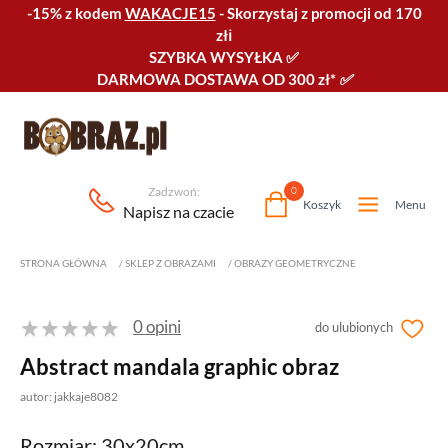
-15% z kodem
WAKACJE15
-
Skorzystaj z promocji od 170
złℹ️
SZYBKA WYSYŁKA
✅
DARMOWA DOSTAWA OD 300 zł*
✅
Zadzwoń:
0
Koszyk
Menu
Napisz na czacie
STRONA GŁÓWNA
/
SKLEP Z OBRAZAMI
/
OBRAZY GEOMETRYCZNE
0 opini
do ulubionych
Abstract mandala graphic obraz
autor: jakkaje8082
Rozmiar: 30x20cm