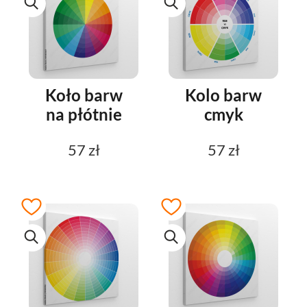
Koło barw
Kolo barw
na płótnie
cmyk
57 zł
57 zł