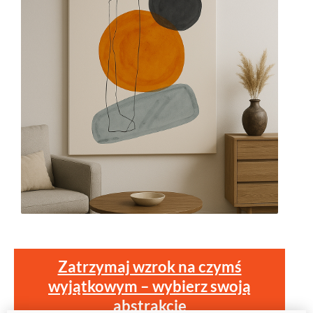
Zatrzymaj wzrok na czymś
wyjątkowym – wybierz swoją
abstrakcję