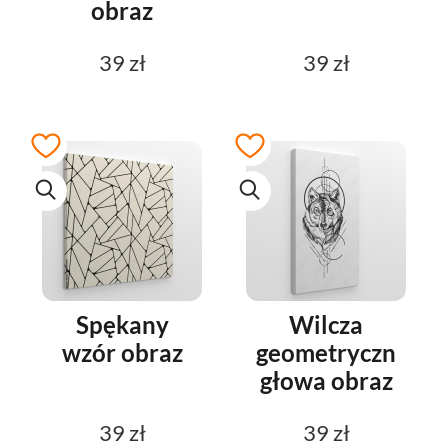
obraz
39 zł
39 zł
Spękany
Wilcza
wzór obraz
geometryczna
głowa obraz
39 zł
39 zł