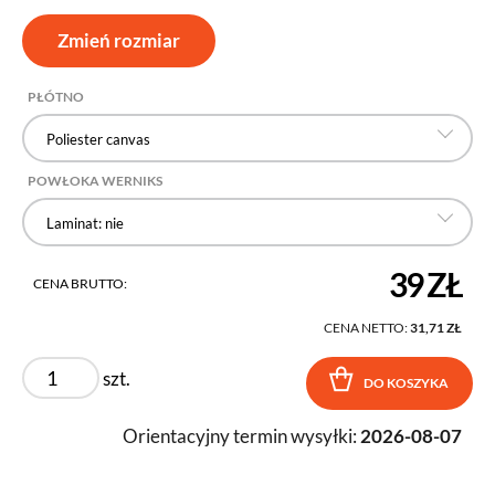
Zmień rozmiar
PŁÓTNO
Poliester canvas
POWŁOKA WERNIKS
Laminat: nie
39 ZŁ
CENA BRUTTO:
CENA NETTO:
31,71 ZŁ
szt.
DO KOSZYKA
Orientacyjny termin wysyłki:
2026-08-07