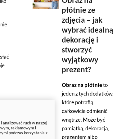
lko
płótnie ze
zdjęcia – jak
enie
wybrać idealną
dekorację i
stworzyć
słać
wyjątkowy
oje
prezent?
Obraz na płótnie
to
jeden z tych dodatków,
które potrafią
całkowicie odmienić
wnętrze. Może być
ej
 i analizować ruch w naszej
pamiątką, dekoracją,
ciowym, reklamowym i
łą
nymi podczas korzystania z
prezentem albo