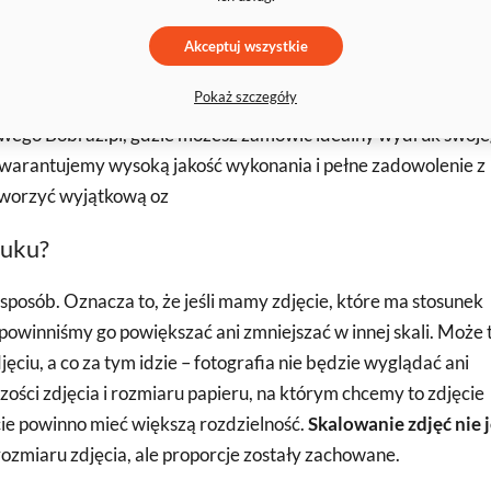
Akceptuj wszystkie
 staranne opakowanie Twojego obrazu, aby był odpowiednio
Pokaż szczegóły
owego Bobraz.pl, gdzie możesz zamówić idealny wydruk swoj
warantujemy wysoką jakość wykonania i pełne zadowolenie z
 stworzyć wyjątkową oz
ruku?
sposób. Oznacza to, że jeśli mamy zdjęcie, które ma stosunek
owinniśmy go powiększać ani zmniejszać w innej skali. Może 
ciu, a co za tym idzie – fotografia nie będzie wyglądać ani
czości zdjęcia i rozmiaru papieru, na którym chcemy to zdjęcie
ie powinno mieć większą rozdzielność.
Skalowanie zdjęć nie j
d rozmiaru zdjęcia, ale proporcje zostały zachowane.