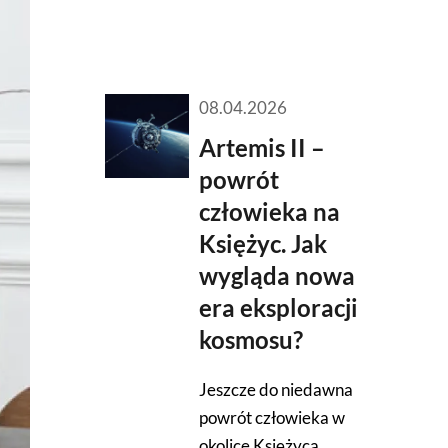
08.04.2026
Artemis II –
powrót
człowieka na
Księżyc. Jak
wygląda nowa
era eksploracji
kosmosu?
Jeszcze do niedawna
powrót człowieka w
okolice Księżyca