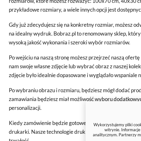
rozmiarów, które możesz rozważyć: 100x70 cm, 40x30 cm
przykładowe rozmiary, a wiele innych opcji jest dostępnyc
Gdy już zdecydujesz się na konkretny rozmiar, możesz od
na idealny wydruk. Bobraz.pl to renomowany sklep, który 
wysoką jakość wykonania i szeroki wybór rozmiarów.
Po wejściu na naszą stronę możesz przejrzeć naszą ofertę 
nam swoje własne zdjęcie lub wybrać obraz z naszej kolek
zdjęcie było idealnie dopasowane i wyglądało wspaniale n
Po wybraniu obrazu i rozmiaru, będziesz mógł dodać pro
zamawiania będziesz miał możliwość wyboru dodatkowych op
personalizacji.
Kiedy zamówienie będzie gotowe, będziemy drukować Twój 
Wykorzystujemy pliki cooki
witrynie. Informacj
drukarki. Nasze technologie drukarskie zapewniają wyra
analitycznym. Partnerzy m
trwałość.