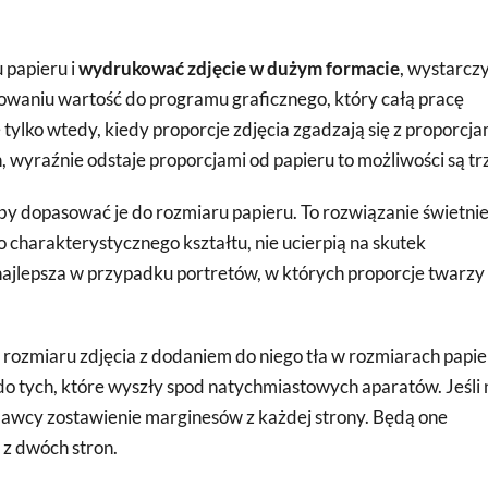
 papieru i
wydrukować zdjęcie w dużym formacie
, wystarcz
owaniu wartość do programu graficznego, który całą pracę
 tylko wtedy, kiedy proporcje zdjęcia zgadzają się z proporcja
 wyraźnie odstaje proporcjami od papieru to możliwości są tr
 aby dopasować je do rozmiaru papieru. To rozwiązanie świetni
 charakterystycznego kształtu, nie ucierpią na skutek
 najlepsza w przypadku portretów, w których proporcje twarzy
 rozmiaru zdjęcia z dodaniem do niego tła w rozmiarach papie
do tych, które wyszły spod natychmiastowych aparatów. Jeśli 
odawcy zostawienie marginesów z każdej strony. Będą one
 z dwóch stron.