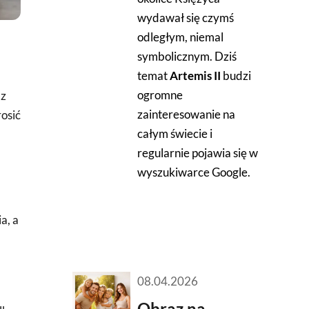
wydawał się czymś
odległym, niemal
symbolicznym. Dziś
temat
Artemis II
budzi
ogromne
az
zainteresowanie na
osić
całym świecie i
regularnie pojawia się w
wyszukiwarce Google.
a, a
08.04.2026
Obraz na