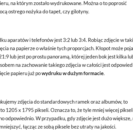
apieru, na którym zostało wydrukowane. Można o to poprosić
cą ostrego nożyka do tapet, czy gilotyny.
aparatów i telefonów jest 3:2 lub 3:4. Robiąc zdjęcie w tak
cia na papierze o właśnie tych proporcjach. Kłopot może poj
21:9 lub jest po prostu panoramą, której jeden bok jest kilka lu
sobem na zachowanie takiego zdjęcia w całości jest odpowied
ęcie papieru już po
wydruku w dużym formacie
.
ukujemy zdjęcia do standardowych ramek oraz albumów, to
o 1205 x 1795 pikseli. Oznacza to, że tyle mniej więcej piksel
o odpowiednio. W przypadku, gdy zdjęcie jest dużo większe, 
niejszyć, łącząc ze sobą piksele bez utraty na jakości.