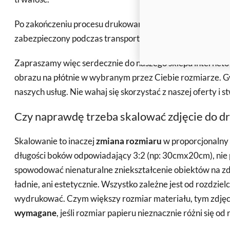
Po zakończeniu procesu drukowania, nasz zespół zadba o
zabezpieczony podczas transportu.
Zapraszamy więc serdecznie do naszego sklepu internet
obrazu na płótnie w wybranym przez Ciebie rozmiarze. G
naszych usług. Nie wahaj się skorzystać z naszej oferty i
Czy naprawdę trzeba skalować zdjęcie do d
Skalowanie to inaczej
zmiana rozmiaru
w proporcjonalny 
długości boków odpowiadający 3:2 (np: 30cmx20cm), nie p
spowodować nienaturalne zniekształcenie obiektów na zdję
ładnie, ani estetycznie. Wszystko zależne jest od rozdziel
wydrukować. Czym większy rozmiar materiału, tym zdjęc
wymagane
, jeśli rozmiar papieru nieznacznie różni się o