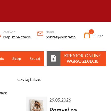
Zadzwoń:
Napisz:
0
Koszyk
Napisz na czacie
bobraz@bobraz.pl
KREATOR-ONLINE
nia
Sklep
Szukaj
Centrum pomocy
WGRAJ ZDJĘCIE
Czytaj także:
nich
29.05.2026
Pomysł na