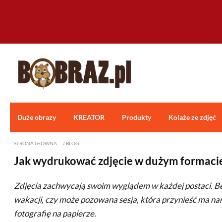
Duże obrazy
KREATOR
Produkty
Kolaże ze zdjęć
STRONA GŁÓWNA
/
BLOG
Jak wydrukować zdjęcie w dużym formaci
Zdjęcia zachwycają swoim wyglądem w każdej postaci. Bez 
wakacji, czy może pozowana sesja, która przynieść ma n
fotografię na papierze.