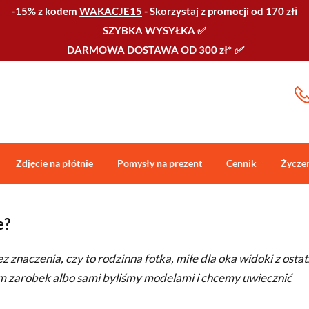
-15% z kodem
WAKACJE15
-
Skorzystaj z promocji od 170 złℹ️
SZYBKA WYSYŁKA
✅
DARMOWA DOSTAWA OD 300 zł*
✅
Zdjęcie na płótnie
Pomysły na prezent
Cennik
Życze
e?
znaczenia, czy to rodzinna fotka, miłe dla oka widoki z ostat
am zarobek albo sami byliśmy modelami i chcemy uwiecznić