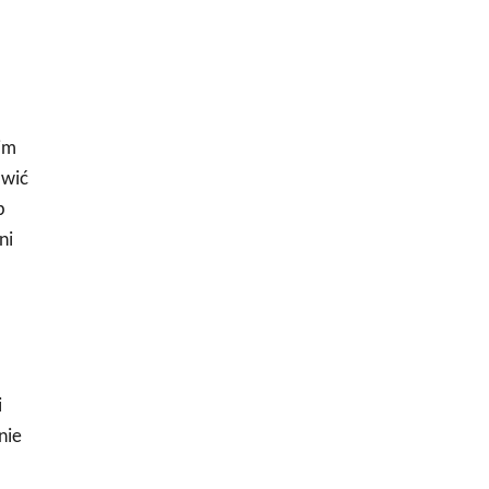
im
awić
b
ni
i
nie