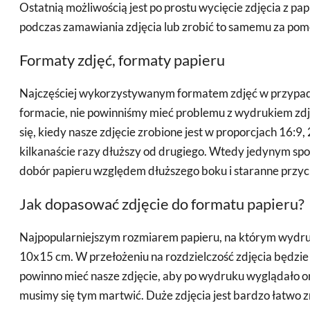
Ostatnią możliwością jest po prostu wycięcie zdjęcia z p
podczas zamawiania zdjęcia lub zrobić to samemu za pomo
Formaty zdjęć, formaty papieru
Najczęściej wykorzystywanym formatem zdjęć w przypadku 
formacie, nie powinniśmy mieć problemu z wydrukiem zdję
się, kiedy nasze zdjęcie zrobione jest w proporcjach 16:9, 
kilkanaście razy dłuższy od drugiego. Wtedy jedynym spo
dobór papieru względem dłuższego boku i staranne przyci
Jak dopasować zdjęcie do formatu papieru?
Najpopularniejszym rozmiarem papieru, na którym wydr
10x15 cm. W przełożeniu na rozdzielczość zdjęcia będzie t
powinno mieć nasze zdjęcie, aby po wydruku wyglądało on
musimy się tym martwić. Duże zdjęcia jest bardzo łatwo zm