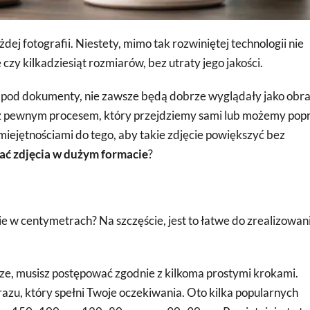
fotografii. Niestety, mimo tak rozwiniętej technologii nie
 czy kilkadziesiąt rozmiarów, bez utraty jego jakości.
r pod dokumenty, nie zawsze będą dobrze wyglądały jako obr
 z pewnym procesem, który przejdziemy sami lub możemy popr
ejętnościami do tego, aby takie zdjęcie powiększyć bez
ć zdjęcia w dużym formacie
?
e w centymetrach? Na szczęście, jest to łatwe do zrealizowani
e, musisz postępować zgodnie z kilkoma prostymi krokami.
zu, który spełni Twoje oczekiwania. Oto kilka popularnych