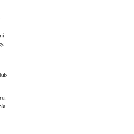
y
mi
zy.
e
 lub
ru.
nie