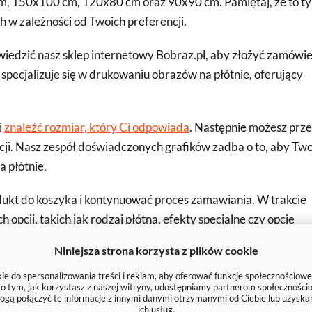
, 150x100 cm, 120x80 cm oraz 90x90 cm. Pamiętaj, że to ty
h w zależności od Twoich preferencji.
wiedzić nasz sklep internetowy Bobraz.pl, aby złożyć zamówi
specjalizuje się w drukowaniu obrazów na płótnie, oferujący
i
znaleźć rozmiar, który Ci odpowiada
. Następnie możesz prze
cji. Nasz zespół doświadczonych grafików zadba o to, aby Tw
a płótnie.
dukt do koszyka i kontynuować proces zamawiania. W trakcie
cji, takich jak rodzaj płótna, efekty specjalne czy opcje
Niniejsza strona korzysta z plików cookie
obraz na wysokiej jakości płótnie przy użyciu specjalistyczn
e do spersonalizowania treści i reklam, aby oferować funkcje społecznościowe
e o tym, jak korzystasz z naszej witryny, udostępniamy partnerom społecznoś
ziste kolory, doskonałe odwzorowanie szczegółów i długotrwa
ogą połączyć te informacje z innymi danymi otrzymanymi od Ciebie lub uzyska
ich usług.