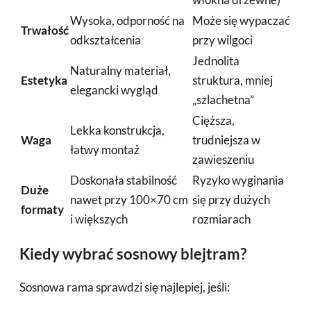
Wysoka, odporność na
Może się wypaczać
Trwałość
odkształcenia
przy wilgoci
Jednolita
Naturalny materiał,
Estetyka
struktura, mniej
elegancki wygląd
„szlachetna”
Cięższa,
Lekka konstrukcja,
Waga
trudniejsza w
łatwy montaż
zawieszeniu
Doskonała stabilność
Ryzyko wyginania
Duże
nawet przy 100×70 cm
się przy dużych
formaty
i większych
rozmiarach
Kiedy wybrać sosnowy blejtram?
Sosnowa rama sprawdzi się najlepiej, jeśli: