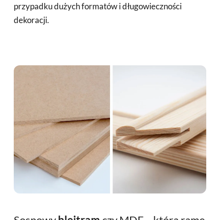
przypadku dużych formatów i długowieczności
dekoracji.
Sosnowy
blejtram
czy MDF – którą ramę