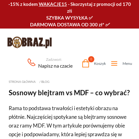
-15% z kodem
WAKACJE15
-
Skorzystaj z promocji od 170
złℹ️
SZYBKA WYSYŁKA
✅
DARMOWA DOSTAWA OD 300 zł*
✅
Zadzwoń:
0
Koszyk
Menu
Napisz na czacie
STRONA GŁÓWNA
/
BLOG
Sosnowy blejtram vs MDF – co wybrać?
Rama to podstawa trwałości i estetyki obrazu na
płótnie. Najczęściej spotykane są blejtramy sosnowe
oraz ramy MDF. W tym artykule porównujemy obie
opcje i podpowiadamy, która lepiej sprawdza się w