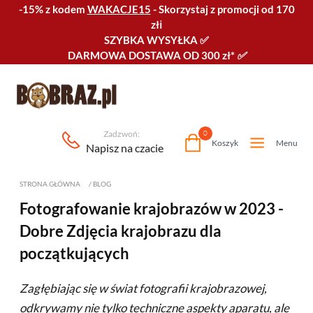
-15% z kodem
WAKACJE15
-
Skorzystaj z promocji od 170
złℹ️
SZYBKA WYSYŁKA
✅
DARMOWA DOSTAWA OD 300 zł*
✅
Zadzwoń:
0
Koszyk
Menu
Napisz na czacie
STRONA GŁÓWNA
/
BLOG
Fotografowanie krajobrazów w 2023 -
Dobre Zdjęcia krajobrazu dla
początkujących
Zagłębiając się w świat fotografii krajobrazowej,
odkrywamy nie tylko techniczne aspekty aparatu, ale