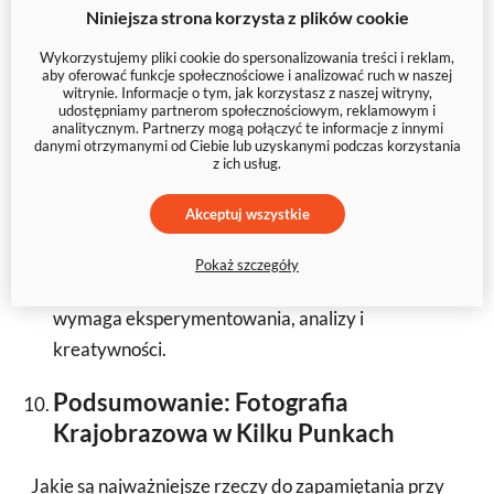
Niniejsza strona korzysta z plików cookie
Najlepszych Kadrow
Wykorzystujemy pliki cookie do spersonalizowania treści i reklam,
aby oferować funkcje społecznościowe i analizować ruch w naszej
Jak znaleźć swój unikalny styl w fotografii
witrynie. Informacje o tym, jak korzystasz z naszej witryny,
krajobrazowej? Jakie są kluczowe elementy
udostępniamy partnerom społecznościowym, reklamowym i
analitycznym. Partnerzy mogą połączyć te informacje z innymi
udanego kadru?
danymi otrzymanymi od Ciebie lub uzyskanymi podczas korzystania
z ich usług.
Każdy fotograf krajobrazowy powinien dążyć do
Akceptuj wszystkie
znalezienia własnego stylu. To, co odróżnia twoje
zdjęcia od innych, to twój artystyczny wkład.
Pokaż szczegóły
Znalezienie własnego stylu to proces, który
wymaga eksperymentowania, analizy i
kreatywności.
Podsumowanie: Fotografia
Krajobrazowa w Kilku Punkach
Jakie są najważniejsze rzeczy do zapamiętania przy