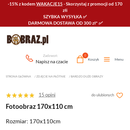
-15% z kodem
WAKACJE15
-
Skorzystaj z promocji od 170
złℹ️
SZYBKA WYSYŁKA
✅
DARMOWA DOSTAWA OD 300 zł*
✅
Zadzwoń:
0
Koszyk
Menu
Napisz na czacie
STRONA GŁÓWNA
/
ZDJĘCIE NA PŁÓTNIE
/
BARDZO DUŻE OBRAZY
15 opini
do ulubionych
Fotoobraz 170x110 cm
Rozmiar: 170x110cm