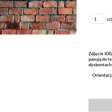
szt
Zdjęcie XXL
pasują do 
dyskontac
Orientacj