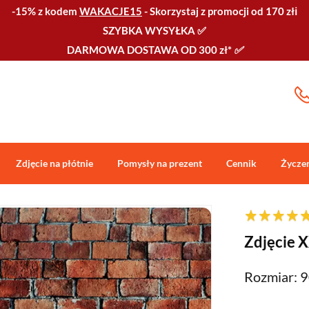
-15% z kodem
WAKACJE15
-
Skorzystaj z promocji od 170 złℹ️
SZYBKA WYSYŁKA
✅
DARMOWA DOSTAWA OD 300 zł*
✅
Zdjęcie na płótnie
Pomysły na prezent
Cennik
Życze
Zdjęcie 
Rozmiar: