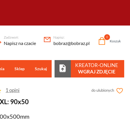
Zadzwoń:
Napisz:
0
Koszyk
Napisz na czacie
bobraz@bobraz.pl
KREATOR-ONLINE
nia
Sklep
Szukaj
Centrum pomocy
WGRAJ ZDJĘCIE
1 opini
do ulubionych
XXL: 90x50
 900x500mm