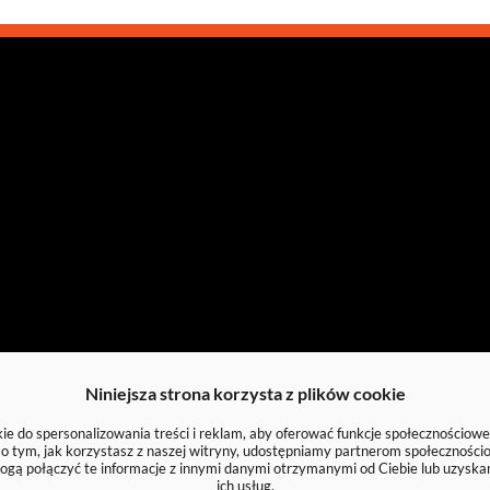
Niniejsza strona korzysta z plików cookie
e do spersonalizowania treści i reklam, aby oferować funkcje społecznościowe
e o tym, jak korzystasz z naszej witryny, udostępniamy partnerom społecznoś
ogą połączyć te informacje z innymi danymi otrzymanymi od Ciebie lub uzyska
ich usług.