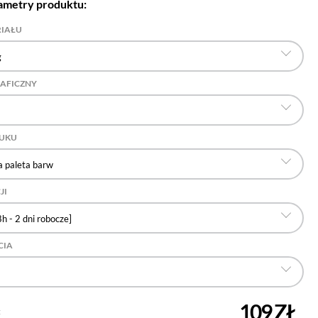
ametry produktu:
RIAŁU
g
RAFICZNY
RUKU
 paleta barw
JI
h - 2 dni robocze]
CIA
109 ZŁ
: