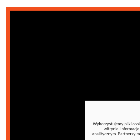
Wykorzystujemy pliki cooki
witrynie. Informacj
analitycznym. Partnerzy m