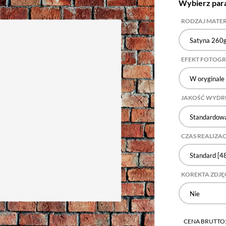
Wybierz par
RODZAJ MATE
Satyna 260
EFEKT FOTOG
W oryginale
JAKOŚĆ WYD
Standardowa
CZAS REALIZAC
Standard [48
KOREKTA ZDJĘ
Nie
CENA BRUTTO