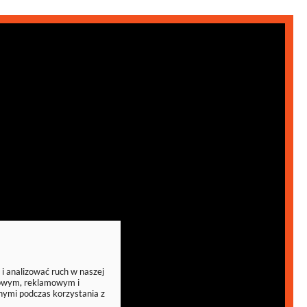
 i analizować ruch w naszej
ciowym, reklamowym i
nymi podczas korzystania z