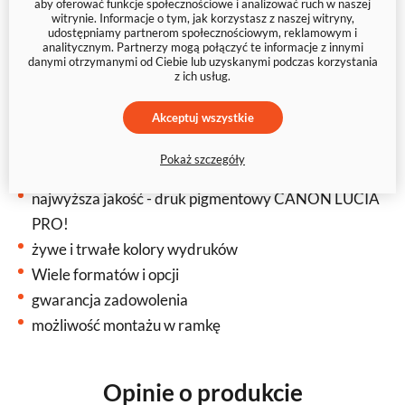
kolekcji w różnych formatach i rozmiarach,
aby oferować funkcje społecznościowe i analizować ruch w naszej
witrynie. Informacje o tym, jak korzystasz z naszej witryny,
dostosowanych do Twoich preferencji. Niezależnie od
udostępniamy partnerom społecznościowym, reklamowym i
analitycznym. Partnerzy mogą połączyć te informacje z innymi
tego, czy masz fotografie z wakacji, rodzinne portrety
danymi otrzymanymi od Ciebie lub uzyskanymi podczas korzystania
z ich usług.
czy artystyczne kompozycje, możemy je zamienić w
piękne foto-odbitki, które będą dumnie zdobić Twoją
Akceptuj wszystkie
ścianę.
Pokaż szczegóły
trzy profesjonalne papiery fotograficzne do druku
najwyższa jakość - druk pigmentowy CANON LUCIA
PRO!
żywe i trwałe kolory wydruków
Wiele formatów i opcji
gwarancja zadowolenia
możliwość montażu w ramkę
Opinie o produkcie