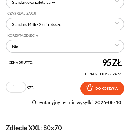
Standardowa paleta barw
CZAS REALIZACJI
Standard [48h - 2 dni robocze]
KOREKTA ZDJĘCIA
Nie
95 ZŁ
CENA BRUTTO:
CENA NETTO:
77,24 ZŁ
szt.
DO KOSZYKA
Orientacyjny termin wysyłki:
2026-08-10
Zdjęcie XXL: 80x70