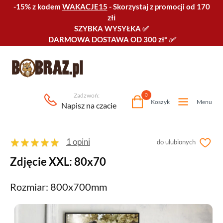
-15% z kodem
WAKACJE15
-
Skorzystaj z promocji od 170
złℹ️
SZYBKA WYSYŁKA
✅
DARMOWA DOSTAWA OD 300 zł*
✅
Zadzwoń:
0
Koszyk
Menu
Napisz na czacie
1 opini
do ulubionych
Zdjęcie XXL: 80x70
Rozmiar: 800x700mm