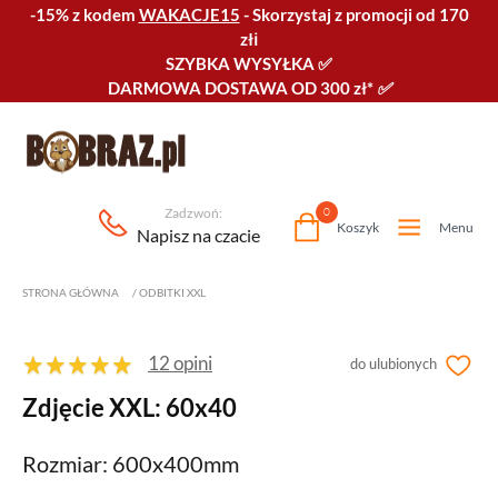
-15% z kodem
WAKACJE15
-
Skorzystaj z promocji od 170
złℹ️
SZYBKA WYSYŁKA
✅
DARMOWA DOSTAWA OD 300 zł*
✅
Zadzwoń:
0
Koszyk
Menu
Napisz na czacie
STRONA GŁÓWNA
/
ODBITKI XXL
12 opini
do ulubionych
Zdjęcie XXL: 60x40
Rozmiar: 600x400mm