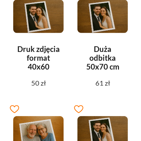
Druk zdjęcia
Duża
format
odbitka
40x60
50x70 cm
50 zł
61 zł