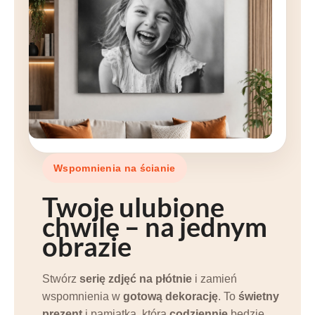
Wspomnienia na ścianie
Twoje
ulubione
chwile
– na jednym
obrazie
Stwórz
serię zdjęć na płótnie
i zamień
wspomnienia w
gotową dekorację
. To
świetny
prezent
i pamiątka, która
codziennie
będzie