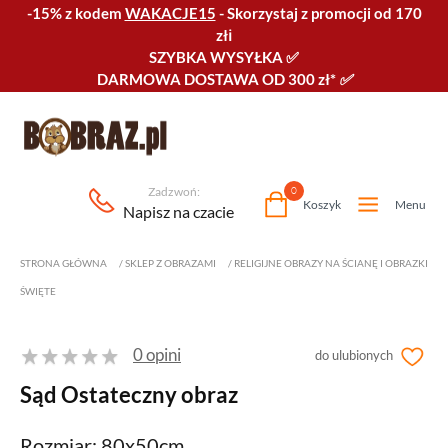
-15% z kodem
WAKACJE15
-
Skorzystaj z promocji od 170
złℹ️
SZYBKA WYSYŁKA
✅
DARMOWA DOSTAWA OD 300 zł*
✅
Zadzwoń:
0
Koszyk
Menu
Napisz na czacie
STRONA GŁÓWNA
/
SKLEP Z OBRAZAMI
/
RELIGIJNE OBRAZY NA ŚCIANĘ I OBRAZKI
ŚWIĘTE
0 opini
do ulubionych
Sąd Ostateczny obraz
Rozmiar: 80x50cm