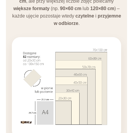
cm
, ale przy większej liczbie zdjęć polecamy
większe formaty
(np.
90×60 cm
lub
120×80 cm
) –
każde ujęcie pozostaje wtedy
czytelne
i
przyjemne
w odbiorze
.