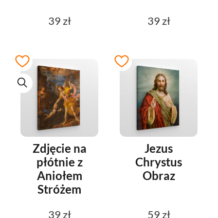
39 zł
39 zł
Zdjęcie na
Jezus
płótnie z
Chrystus
Aniołem
Obraz
Stróżem
39 zł
59 zł