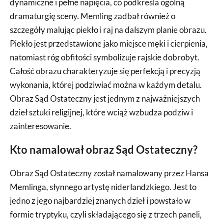
dynamiczne i pełne napięcia, co podkreśla ogólną
dramaturgię sceny. Memling zadbał również o
szczegóły malując piekło i raj na dalszym planie obrazu.
Piekło jest przedstawione jako miejsce męki i cierpienia,
natomiast róg obfitości symbolizuje rajskie dobrobyt.
Całość obrazu charakteryzuje się perfekcją i precyzją
wykonania, której podziwiać można w każdym detalu.
Obraz Sąd Ostateczny jest jednym z najważniejszych
dzieł sztuki religijnej, które wciąż wzbudza podziw i
zainteresowanie.
Kto namalował obraz Sąd Ostateczny?
Obraz Sąd Ostateczny został namalowany przez Hansa
Memlinga, słynnego artystę niderlandzkiego. Jest to
jedno z jego najbardziej znanych dzieł i powstało w
formie tryptyku, czyli składającego się z trzech paneli,