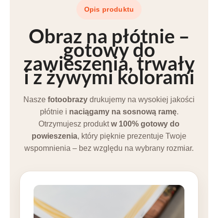
Opis produktu
Obraz na płótnie –
gotowy do
zawieszenia
, trwały
i z
żywymi kolorami
Nasze
fotoobrazy
drukujemy na wysokiej jakości
płótnie i
naciągamy na sosnową ramę
.
Otrzymujesz produkt
w 100% gotowy do
powieszenia
, który pięknie prezentuje Twoje
wspomnienia – bez względu na wybrany rozmiar.