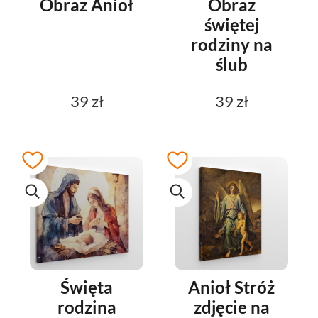
Obraz Anioł
Obraz
świętej
rodziny na
ślub
39 zł
39 zł
Święta
Anioł Stróż
rodzina
zdjęcie na