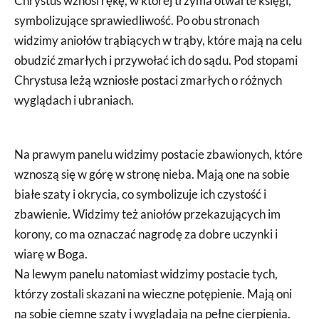
Chrystus wznosi rękę, w której trzyma otwarte księgi,
symbolizujące sprawiedliwość. Po obu stronach
widzimy aniołów trąbiących w trąby, które mają na celu
obudzić zmarłych i przywołać ich do sądu. Pod stopami
Chrystusa leżą wzniosłe postaci zmarłych o różnych
wyglądach i ubraniach.
Na prawym panelu widzimy postacie zbawionych, które
wznoszą się w górę w stronę nieba. Mają one na sobie
białe szaty i okrycia, co symbolizuje ich czystość i
zbawienie. Widzimy też aniołów przekazujących im
korony, co ma oznaczać nagrodę za dobre uczynki i
wiarę w Boga.
Na lewym panelu natomiast widzimy postacie tych,
którzy zostali skazani na wieczne potępienie. Mają oni
na sobie ciemne szaty i wyglądają na pełne cierpienia.