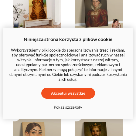
Portret
Portret
Niniejsza strona korzysta z plików cookie
Pupila w
Królowej na
Wykorzystujemy pliki cookie do spersonalizowania treści i reklam,
aby oferować funkcje społecznościowe i analizować ruch w naszej
Stylu
prezent
witrynie. Informacje o tym, jak korzystasz z naszej witryny,
Disneya
Twoje
udostępniamy partnerom społecznościowym, reklamowym i
analitycznym. Partnerzy mogą połączyć te informacje z innymi
zdjęcie
danymi otrzymanymi od Ciebie lub uzyskanymi podczas korzystania
z ich usług.
49 zł
40,00 zł
Akceptuj wszystkie
Pokaż szczegóły