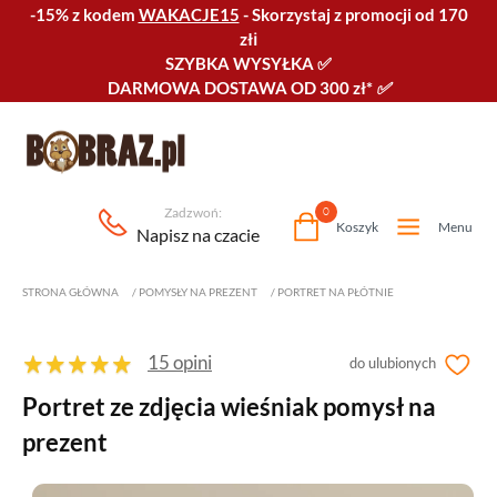
-15% z kodem
WAKACJE15
-
Skorzystaj z promocji od 170
złℹ️
SZYBKA WYSYŁKA
✅
DARMOWA DOSTAWA OD 300 zł*
✅
Zadzwoń:
0
Koszyk
Menu
Napisz na czacie
STRONA GŁÓWNA
/
POMYSŁY NA PREZENT
/
PORTRET NA PŁÓTNIE
15 opini
do ulubionych
Portret ze zdjęcia wieśniak pomysł na
prezent