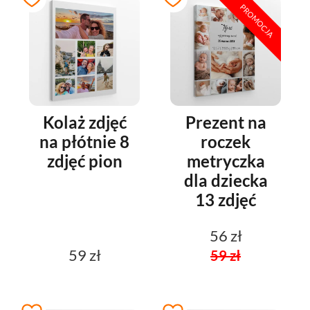
PROMOCJA
Kolaż zdjęć
Prezent na
na płótnie 8
roczek
zdjęć pion
metryczka
dla dziecka
13 zdjęć
56 zł
59 zł
59 zł