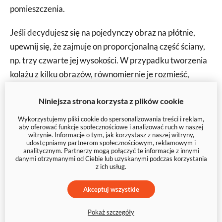
pomieszczenia.
Jeśli decydujesz się na pojedynczy obraz na płótnie,
upewnij się, że zajmuje on proporcjonalną część ściany,
np. trzy czwarte jej wysokości. W przypadku tworzenia
kolażu z kilku obrazów, równomiernie je rozmieść,
dbając o ich proporcjonalne wielkości.
Niniejsza strona korzysta z plików cookie
Co więcej, jeśli planujesz zawiesić duży płótno lub wiele
Wykorzystujemy pliki cookie do spersonalizowania treści i reklam,
obrazków, rozważ dodanie dodatkowej przestrzeni
aby oferować funkcje społecznościowe i analizować ruch w naszej
witrynie. Informacje o tym, jak korzystasz z naszej witryny,
między nimi, aby zachować równowagę w kompozycji.
udostępniamy partnerom społecznościowym, reklamowym i
analitycznym. Partnerzy mogą połączyć te informacje z innymi
Nie zwlekaj, wybierz najlepsze zdjęcia z Twojej kolekcji i
danymi otrzymanymi od Ciebie lub uzyskanymi podczas korzystania
stwórz unikatową ozdobę, która wzbogaci Twoje
z ich usług.
wnętrze.
Akceptuj wszystkie
Nasze obrazy to wydruki najwyższej jakości na płótnie.
Pokaż szczegóły
Wykorzystujemy solidne ramy z prawdziwego drewna