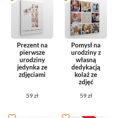
Prezent na
Pomysł na
pierwsze
urodziny z
urodziny
własną
jedynka ze
dedykacją
zdjęciami
kolaż ze
zdjęć
59 zł
59 zł