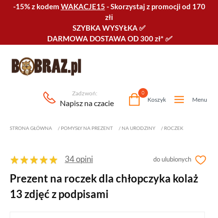
-15% z kodem
WAKACJE15
-
Skorzystaj z promocji od 170
złℹ️
SZYBKA WYSYŁKA
✅
DARMOWA DOSTAWA OD 300 zł*
✅
Zadzwoń:
0
Koszyk
Menu
Napisz na czacie
STRONA GŁÓWNA
/
POMYSŁY NA PREZENT
/
NA URODZINY
/
ROCZEK
34 opini
do ulubionych
Prezent na roczek dla chłopczyka kolaż
13 zdjęć z podpisami