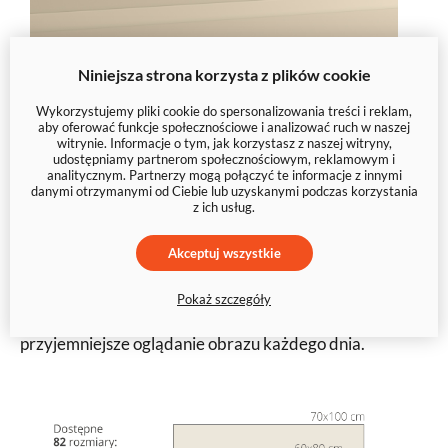
Niniejsza strona korzysta z plików cookie
Wykorzystujemy pliki cookie do spersonalizowania treści i reklam,
Dobór odpowiedniego rozmiaru kolażu ma
aby oferować funkcje społecznościowe i analizować ruch w naszej
witrynie. Informacje o tym, jak korzystasz z naszej witryny,
znaczenie. Pamiętaj, że format 30x20 cm jest
udostępniamy partnerom społecznościowym, reklamowym i
ciekawą opcją, jednakże wybór większego rozmiaru
analitycznym. Partnerzy mogą połączyć te informacje z innymi
danymi otrzymanymi od Ciebie lub uzyskanymi podczas korzystania
obrazu pozwoli nam na bardziej szczegółowe
z ich usług.
zachowanie każdej fotografii w odpowiednim
Akceptuj wszystkie
rozmiarze. Dobrym wyborem będzie wybór
większego obrazu, takiego jak 90x60 cm lub 120x80
Pokaż szczegóły
cm. Taka wielkość wydruku pozwoli na
przyjemniejsze oglądanie obrazu każdego dnia.