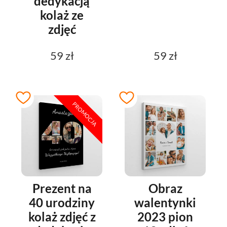
dedykacją
kolaż ze
zdjęć
59 zł
59 zł
PROMOCJA
Prezent na
Obraz
40 urodziny
walentynki
kolaż zdjęć z
2023 pion