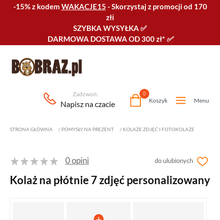
-15% z kodem
WAKACJE15
-
Skorzystaj z promocji od 170
złℹ️
SZYBKA WYSYŁKA
✅
DARMOWA DOSTAWA OD 300 zł*
✅
Zadzwoń:
0
Koszyk
Menu
Napisz na czacie
STRONA GŁÓWNA
/
POMYSŁY NA PREZENT
/
KOLAŻE ZDJĘĆ I FOTOKOLAŻE
0 opini
do ulubionych
Kolaż na płótnie 7 zdjęć personalizowany