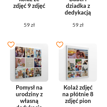
zdjęć 9 zdjęć
dziadka z
dedykacją
59 zł
59 zł
Pomysł na
Kolaż zdjęć
urodziny z
na płótnie 8
własną
zdjęć pion