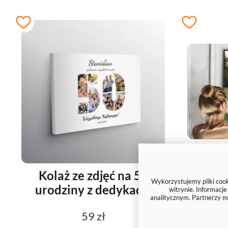
Kolaż ze zdjęć na 50
Zdj
Wykorzystujemy pliki cooki
urodziny z dedykacją
witrynie. Informacj
analitycznym. Partnerzy m
59 zł