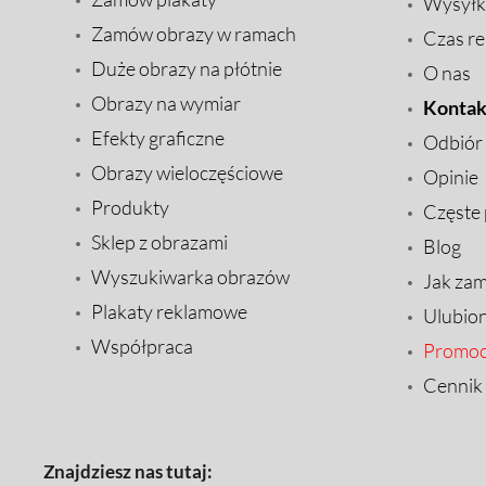
Wysyłk
Zamów obrazy w ramach
Czas rea
Duże obrazy na płótnie
O nas
Obrazy na wymiar
Kontak
Efekty graficzne
Odbiór
Obrazy wieloczęściowe
Opinie
Produkty
Częste 
Sklep z obrazami
Blog
Wyszukiwarka obrazów
Jak za
Plakaty reklamowe
Ulubio
Współpraca
Promoc
Cennik
Znajdziesz nas tutaj: