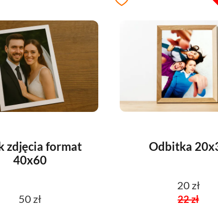
 zdjęcia format
Odbitka 20x
40x60
20 zł
50 zł
22 zł