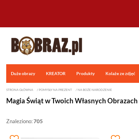
Duże obrazy
KREATOR
Produkty
Kolaże ze zdjęć
STRONA GŁÓWNA
/
POMYSŁY NA PREZENT
/
NA BOŻE NARODZENIE
Magia Świąt w Twoich Własnych Obrazach 
Znaleziono:
705