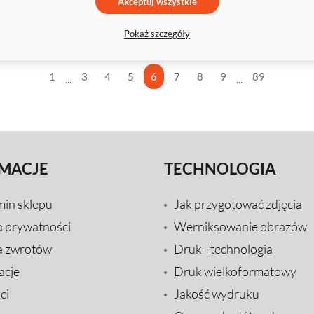
Akceptuj wszystkie
Pokaż szczegóły
1
3
4
5
6
7
8
9
89
...
...
MACJE
TECHNOLOGIA
min sklepu
Jak przygotować zdjęcia
a prywatności
Werniksowanie obrazów
a zwrotów
Druk - technologia
acje
Druk wielkoformatowy
ci
Jakość wydruku