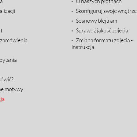
a
O naszych płótnach
lizacji
Skonfiguruj swoje wnętrze
Sosnowy blejtram
t
Sprawdź jakość zdjęcia
 zamówienia
Zmiana formatu zdjęcia -
instrukcja
pytania
mówić?
ne motywy
ja