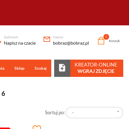
Zadzwoń:
Napisz:
0
Koszyk
Napisz na czacie
bobraz@bobraz.pl
KREATOR-ONLINE
nia
Sklep
Szukaj
Centrum pomocy
WGRAJ ZDJĘCIE
 6
Sortuj po:
-