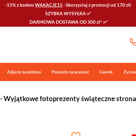
-15% z kodem
WAKACJE15
-
Skorzystaj z promocji od 170 złℹ️
SZYBKA WYSYŁKA
✅
DARMOWA DOSTAWA OD 300 zł*
✅
Zdjęcie na płótnie
Pomysły na prezent
Cennik
Życze
- Wyjątkowe fotoprezenty świąteczne strona