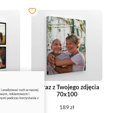
 cm 4
Obraz z Twojego zdjęcia
 i analizować ruch w naszej
70x100
ciowym, reklamowym i
nymi podczas korzystania z
189 zł