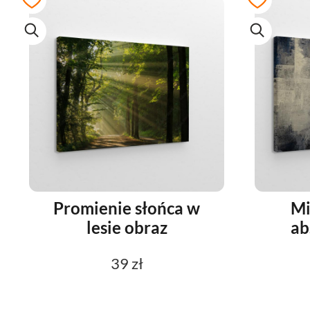
Promienie słońca w
Mi
lesie obraz
ab
39 zł