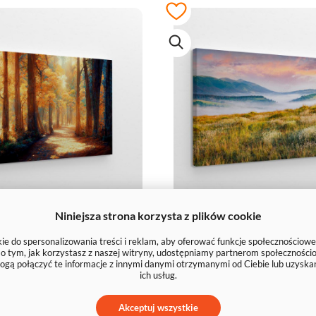
Niniejsza strona korzysta z plików cookie
akularna jesienna
Rosa na górskiej
eria leśna obraz
obraz
e do spersonalizowania treści i reklam, aby oferować funkcje społecznościowe
e o tym, jak korzystasz z naszej witryny, udostępniamy partnerom społecznoś
ogą połączyć te informacje z innymi danymi otrzymanymi od Ciebie lub uzyska
ich usług.
39 zł
39 zł
Akceptuj wszystkie