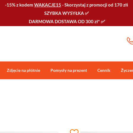
-15% z kodem
WAKACJE15
-
Skorzystaj z promocji od 170 złℹ️
SZYBKA WYSYŁKA
✅
DARMOWA DOSTAWA OD 300 zł*
✅
Zdjęcie na płótnie
Pomysły na prezent
Cennik
Życze