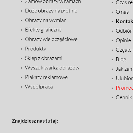
Zamów obrazy w ramach
Czas rea
Duże obrazy na płótnie
O nas
Obrazy na wymiar
Kontak
Efekty graficzne
Odbiór
Obrazy wieloczęściowe
Opinie
Produkty
Częste 
Sklep z obrazami
Blog
Wyszukiwarka obrazów
Jak za
Plakaty reklamowe
Ulubio
Współpraca
Promoc
Cennik
Znajdziesz nas tutaj: