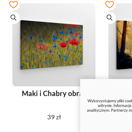
Maki i Chabry obraz
Spekt
scen
Wykorzystujemy pliki cooki
witrynie. Informacj
analitycznym. Partnerzy m
39 zł