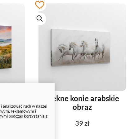
 łące
Piękne konie arabskie
obraz
 i analizować ruch w naszej
ciowym, reklamowym i
nymi podczas korzystania z
39 zł