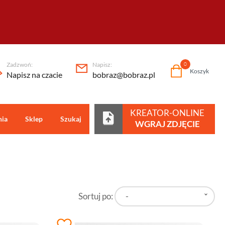
Zadzwoń:
Napisz:
0
Koszyk
Napisz na czacie
bobraz@bobraz.pl
KREATOR-ONLINE
nia
Sklep
Szukaj
Centrum pomocy
WGRAJ ZDJĘCIE
Sortuj po:
-