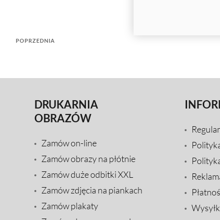
POPRZEDNIA
DRUKARNIA
INFOR
OBRAZÓW
Regula
Zamów on-line
Polityk
Zamów obrazy na płótnie
Polityk
Zamów duże odbitki XXL
Reklam
Zamów zdjęcia na piankach
Płatnoś
Zamów plakaty
Wysyłk