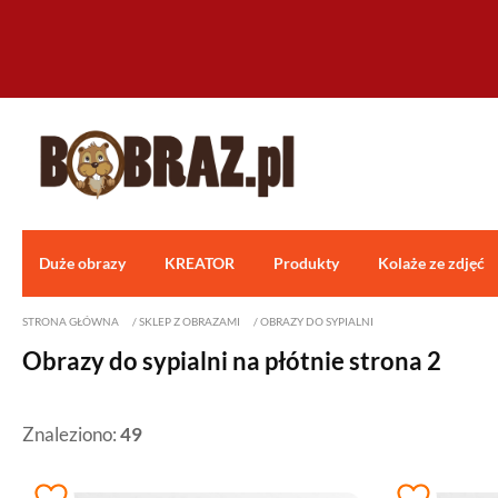
Duże obrazy
KREATOR
Produkty
Kolaże ze zdjęć
STRONA GŁÓWNA
/
SKLEP Z OBRAZAMI
/
OBRAZY DO SYPIALNI
Obrazy do sypialni na płótnie strona 2
Znaleziono:
49