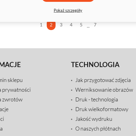
Pokaż szczegóły
1
2
3
4
5
7
...
MACJE
TECHNOLOGIA
min sklepu
Jak przygotować zdjęcia
a prywatności
Werniksowanie obrazów
a zwrotów
Druk - technologia
acje
Druk wielkoformatowy
ci
Jakość wydruku
a
O naszych płótnach