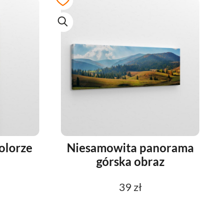
olorze
Niesamowita panorama
górska obraz
39 zł