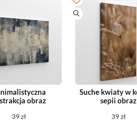
nimalistyczna
Suche kwiaty w k
strakcja obraz
sepii obraz
39 zł
39 zł