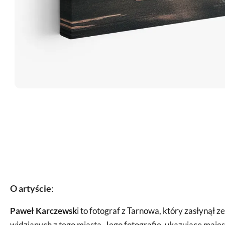
O artyście
:
Paweł Karczewsk
i to fotograf z Tarnowa, który zasłynął z
widzianych z tego miasta. Jego fotografie, ukazujące maje