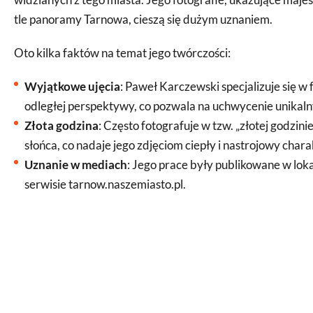
tle panoramy Tarnowa, cieszą się dużym uznaniem.
Oto kilka faktów na temat jego twórczości:
Wyjątkowe ujęcia
: Paweł Karczewski specjalizuje się w
odległej perspektywy, co pozwala na uchwycenie unikal
Złota godzina
: Często fotografuje w tzw. „złotej godzini
słońca, co nadaje jego zdjęciom ciepły i nastrojowy chara
Uznanie w mediach
: Jego prace były publikowane w lok
serwisie tarnow.naszemiasto.pl.