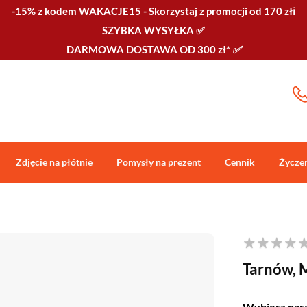
-15% z kodem
WAKACJE15
-
Skorzystaj z promocji od 170 złℹ️
SZYBKA WYSYŁKA
✅
DARMOWA DOSTAWA OD 300 zł*
✅
Zdjęcie na płótnie
Pomysły na prezent
Cennik
Życze
Tarnów, M
Wybierz par