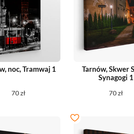
w, noc, Tramwaj 1
Tarnów, Skwer S
Synagogi 1
70 zł
70 zł