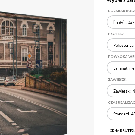
ROZMIAR KOLA
[mały] 30x2
PŁÓTNO
Poliester ca
POWŁOKA WE
Laminat: nie
ZAWIESZKI
Zawieszki: N
CZAS REALIZAC
Standard [48
CENA BRUTTO