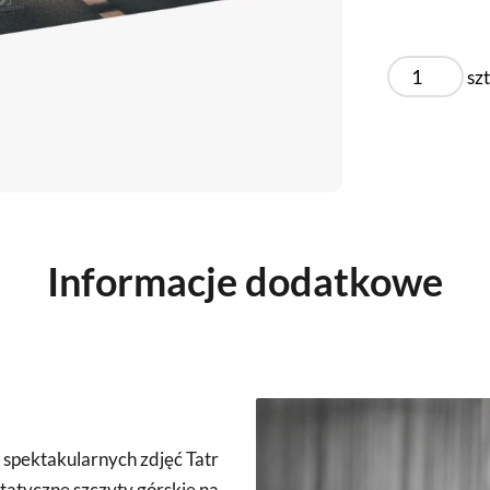
szt
Informacje dodatkowe
e spektakularnych zdjęć Tatr
statyczne szczyty górskie na