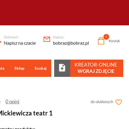
Zadzwoń:
Napisz:
0
Koszyk
Napisz na czacie
bobraz@bobraz.pl
KREATOR-ONLINE
nia
Sklep
Szukaj
Centrum pomocy
WGRAJ ZDJĘCIE
0 opini
do ulubionych
ickiewicza teatr 1
ametry produktu: