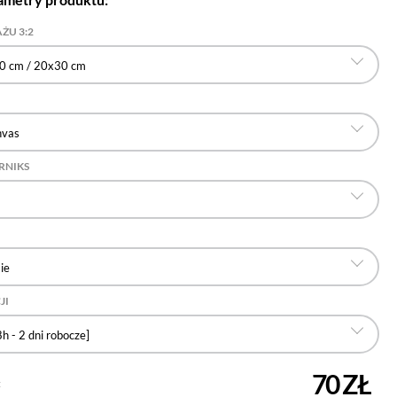
ŻU 3:2
0 cm / 20x30 cm
nvas
RNIKS
ie
JI
h - 2 dni robocze]
70 ZŁ
: