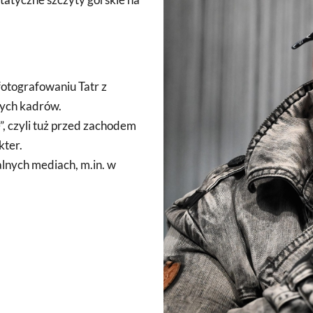
 fotografowaniu Tatr z
nych kadrów.
e”, czyli tuż przed zachodem
kter.
alnych mediach, m.in. w