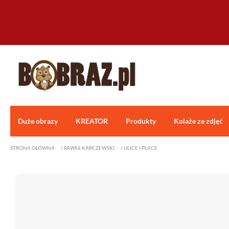
Duże obrazy
KREATOR
Produkty
Kolaże ze zdjęć
STRONA GŁÓWNA
/
PAWEŁ KARCZEWSKI
/
ULICE I PLACE