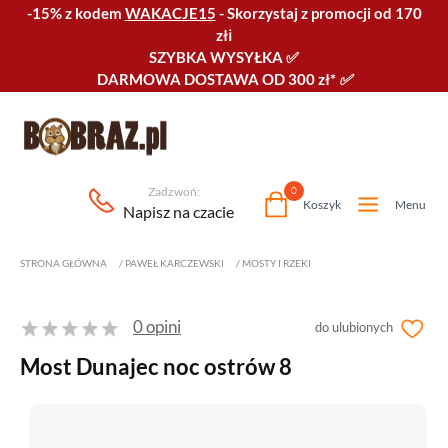
-15% z kodem
WAKACJE15
-
Skorzystaj z promocji od 170
złℹ️
SZYBKA WYSYŁKA
✅
DARMOWA DOSTAWA OD 300 zł*
✅
Zadzwoń:
0
Koszyk
Menu
Napisz na czacie
STRONA GŁÓWNA
/
PAWEŁ KARCZEWSKI
/
MOSTY I RZEKI
0 opini
do ulubionych
Most Dunajec noc ostrów 8