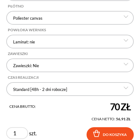
PŁÓTNO
Poliester canvas
POWŁOKA WERNIKS
Laminat: nie
ZAWIESZKI
Zawieszki: Nie
CZAS REALIZACJI
Standard [48h - 2 dni robocze]
70 ZŁ
CENA BRUTTO:
CENA NETTO:
56,91 ZŁ
szt.
DO KOSZYKA