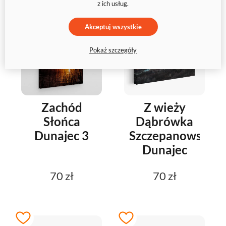
z ich usług.
Akceptuj wszystkie
Pokaż szczegóły
Zachód
Z wieży
Słońca
Dąbrówka
Dunajec 3
Szczepanowska
Dunajec
70 zł
70 zł