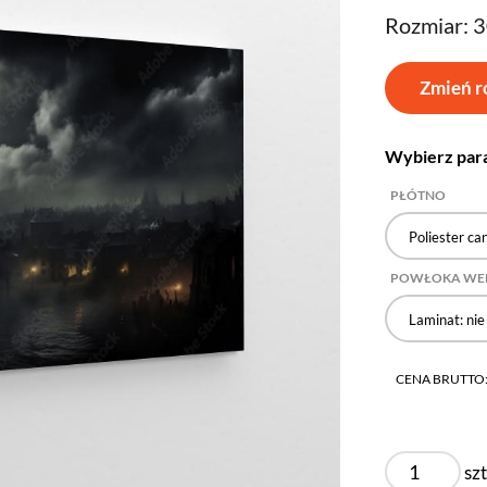
Rozmiar: 
Zmień r
Wybierz par
PŁÓTNO
Poliester ca
POWŁOKA WE
Laminat: nie
CENA BRUTTO
szt