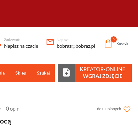
Zadzwoń:
Napisz:
0
Koszyk
Napisz na czacie
bobraz@bobraz.pl
KREATOR-ONLINE
nia
Sklep
Szukaj
Centrum pomocy
WGRAJ ZDJĘCIE
0 opini
do ulubionych
nocą