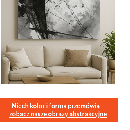
Niech kolor i forma przemówią –
zobacz nasze obrazy abstrakcyjne