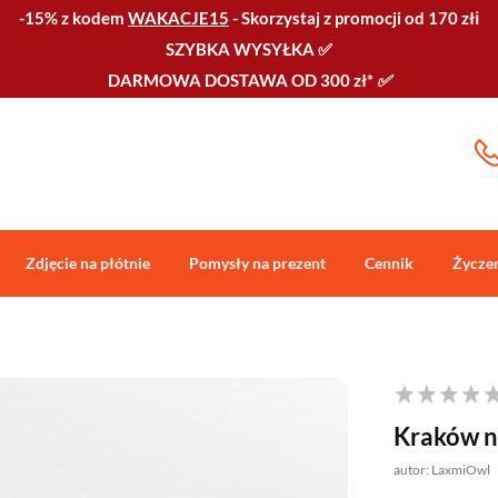
-15% z kodem
WAKACJE15
-
Skorzystaj z promocji od 170 złℹ️
SZYBKA WYSYŁKA
✅
DARMOWA DOSTAWA OD 300 zł*
✅
Zdjęcie na płótnie
Pomysły na prezent
Cennik
Życze
Kraków 
autor: LaxmiOwl