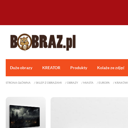
Duże obrazy
KREATOR
Produkty
Kolaże ze zdjęć
STRONA GŁÓWNA
/
SKLEP Z OBRAZAMI
/
OBRAZY
/
MIASTA
/
EUROPA
/
KRAKÓW