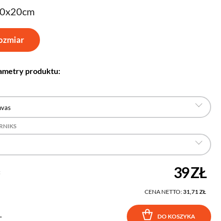
30x20cm
ozmiar
ametry produktu:
nvas
RNIKS
39 ZŁ
:
CENA NETTO:
31,71 ZŁ
.
DO KOSZYKA