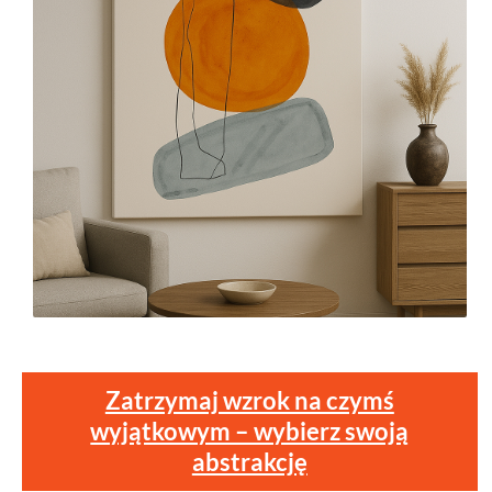
Zatrzymaj wzrok na czymś
wyjątkowym – wybierz swoją
abstrakcję