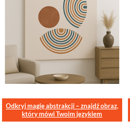
Odkryj magię abstrakcji – znajdź obraz,
który mówi Twoim językiem