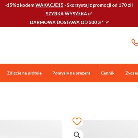
-15% z kodem
WAKACJE15
-
Skorzystaj z promocji od 170 złℹ️
SZYBKA WYSYŁKA
✅
DARMOWA DOSTAWA OD 300 zł*
✅
Zdjęcie na płótnie
Pomysły na prezent
Cennik
Życze