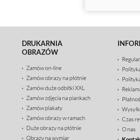
DRUKARNIA
INFOR
OBRAZÓW
Regula
Zamów on-line
Polityk
Zamów obrazy na płótnie
Polityk
Zamów duże odbitki XXL
Reklam
Zamów zdjęcia na piankach
Płatnoś
Zamów plakaty
Wysyłk
Zamów obrazy w ramach
Czas rea
Duże obrazy na płótnie
O nas
Obrazy na wymiar
Kontak