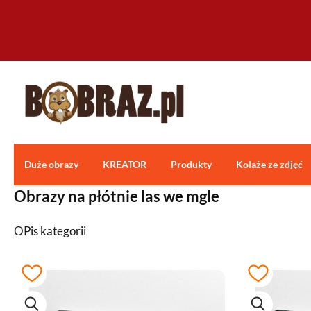
Duże obrazy
KREATOR
Produkty
Kolaże ze zdjęć
Obrazy na płótnie las we mgle
OPis kategorii