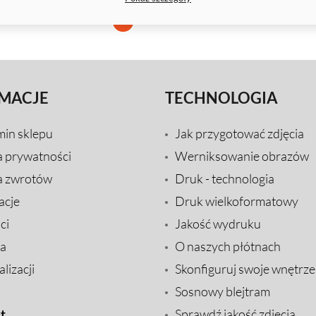
1
2
3
4
MACJE
TECHNOLOGIA
min sklepu
Jak przygotować zdjęcia
a prywatności
Werniksowanie obrazów
a zwrotów
Druk - technologia
acje
Druk wielkoformatowy
ci
Jakość wydruku
a
O naszych płótnach
lizacji
Skonfiguruj swoje wnętrze
Sosnowy blejtram
t
Sprawdź jakość zdjęcia