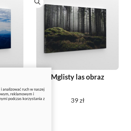
smo
Mglisty las obraz
az
 i analizować ruch w naszej
ciowym, reklamowym i
nymi podczas korzystania z
39 zł