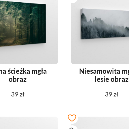
na ścieżka mgła
Niesamowita m
obraz
lesie obraz
39 zł
39 zł