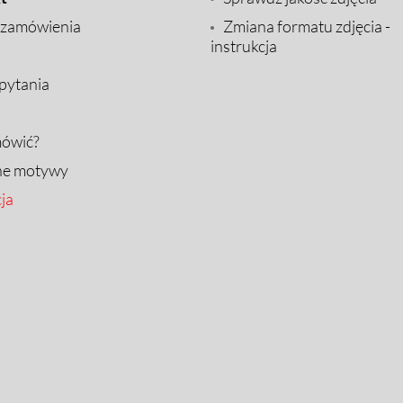
 zamówienia
Zmiana formatu zdjęcia -
instrukcja
pytania
mówić?
ne motywy
ja