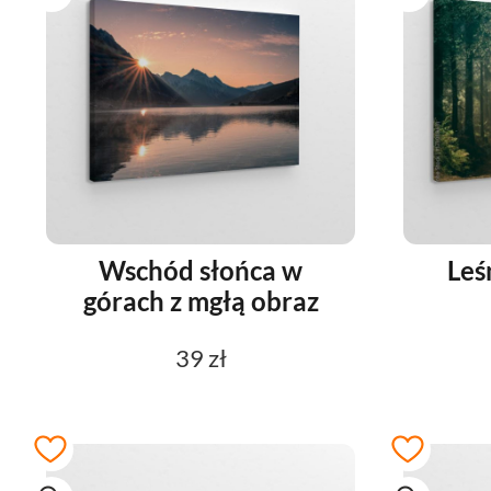
Wschód słońca w
Leś
górach z mgłą obraz
39 zł