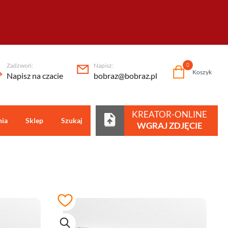
Zadzwoń:
Napisz:
0
Koszyk
Napisz na czacie
bobraz@bobraz.pl
KREATOR-ONLINE
nia
Sklep
Szukaj
Centrum pomocy
WGRAJ ZDJĘCIE