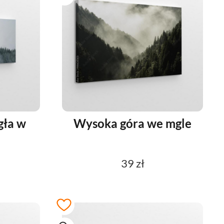
gła w
Wysoka góra we mgle
39 zł