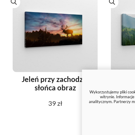
Jeleń przy zachodzie
Górs
słońca obraz
Wykorzystujemy pliki cooki
witrynie. Informacj
analitycznym. Partnerzy m
39 zł