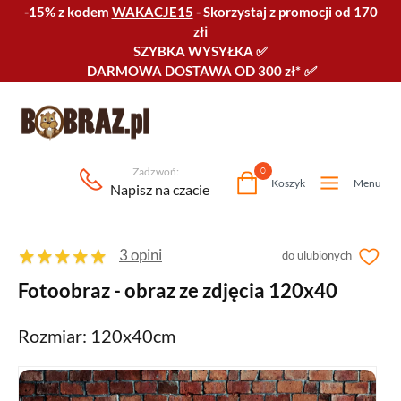
-15% z kodem
WAKACJE15
-
Skorzystaj z promocji od 170
złℹ️
SZYBKA WYSYŁKA
✅
DARMOWA DOSTAWA OD 300 zł*
✅
Zadzwoń:
0
Koszyk
Menu
Napisz na czacie
3 opini
do ulubionych
Fotoobraz - obraz ze zdjęcia 120x40
Rozmiar: 120x40cm