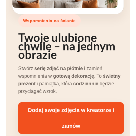
Wspomnienia na ścianie
Twoje
ulubione
chwile
– na jednym
obrazie
Stwórz
serię zdjęć na płótnie
i zamień
wspomnienia w
gotową dekorację
. To
świetny
prezent
i pamiątka, która
codziennie
będzie
przyciągać wzrok.
Dodaj swoje zdjęcia w kreatorze i
zamów