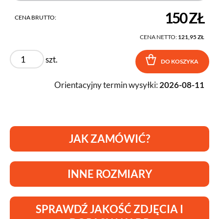
150 ZŁ
CENA BRUTTO:
CENA NETTO:
121,95 ZŁ
szt.
DO KOSZYKA
Orientacyjny termin wysyłki:
2026-08-11
JAK ZAMÓWIĆ?
INNE ROZMIARY
SPRAWDŹ JAKOŚĆ ZDJĘCIA I