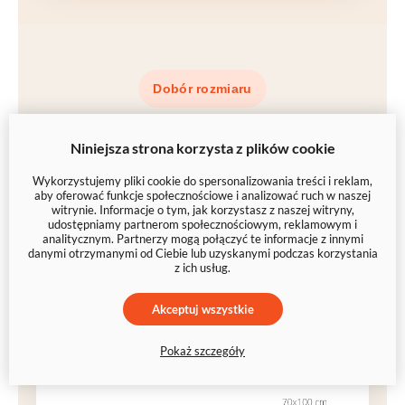
Dobór rozmiaru
Jak wybrać
Niniejsza strona korzysta z plików cookie
odpowiedni
rozmiar
?
Wykorzystujemy pliki cookie do spersonalizowania treści i reklam,
aby oferować funkcje społecznościowe i analizować ruch w naszej
witrynie. Informacje o tym, jak korzystasz z naszej witryny,
udostępniamy partnerom społecznościowym, reklamowym i
Drobne kolaże wyglądają dobrze nawet w
30×20
analitycznym. Partnerzy mogą połączyć te informacje z innymi
danymi otrzymanymi od Ciebie lub uzyskanymi podczas korzystania
cm
, ale przy większej liczbie zdjęć polecamy
z ich usług.
większe formaty
(np.
90×60 cm
lub
120×80 cm
) –
każde ujęcie pozostaje wtedy
czytelne
i
przyjemne
Akceptuj wszystkie
w odbiorze
.
Pokaż szczegóły