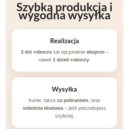
Szybka produkcja i
wygodna wysyłka
Realizacja
3 dni robocze
lub opcjonalnie
ekspres
–
nawet
1 dzień roboczy
.
Wysyłka
kurier, także
za pobraniem
, oraz
sobotnia dostawa
– jeśli potrzebujesz
szybciej.