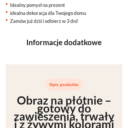
Idealny pomysł na prezent
idealna dekoracja dla Twojego domu
Zamów już dziś i odbierz w 3 dni!
Informacje dodatkowe
Opis produktu
Obraz na płótnie –
gotowy do
zawieszenia
, trwały
i z
żywymi kolorami