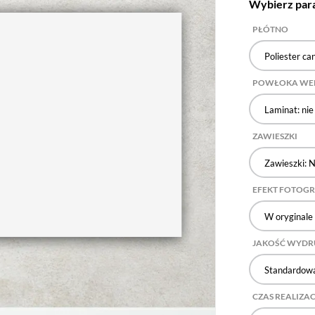
Wybierz par
PŁÓTNO
Poliester ca
POWŁOKA WE
Laminat: nie
ZAWIESZKI
Zawieszki: N
EFEKT FOTOG
W oryginale
JAKOŚĆ WYD
Standardowa
CZAS REALIZAC