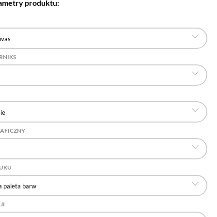
ametry produktu:
nvas
RNIKS
ie
RAFICZNY
RUKU
 paleta barw
JI