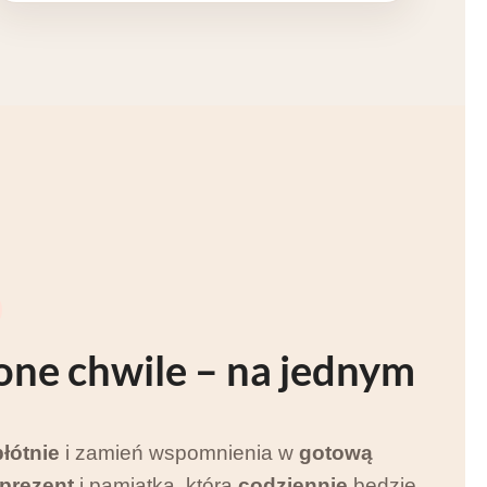
one chwile
– na jednym
płótnie
i zamień wspomnienia w
gotową
 prezent
i pamiątka, która
codziennie
będzie