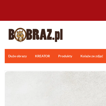
Duże obrazy
KREATOR
Produkty
Kolaże ze zdjęć