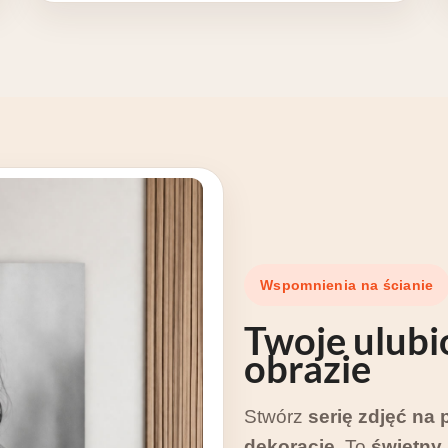
Wspomnienia na ścianie
Twoje
ulubi
obrazie
Stwórz
serię zdjęć na 
dekorację
. To
świetny