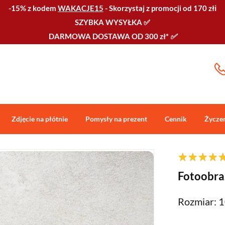
-15% z kodem
WAKACJE15
-
Skorzystaj z promocji od 170 złℹ️
SZYBKA WYSYŁKA
✅
DARMOWA DOSTAWA OD 300 zł*
✅
Zdjęcie na płótnie
Pomysły na prezent
Cennik
Życze
Fotoobraz
Rozmiar: 