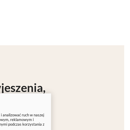
ieszenia
,
i
na sosnową ramę
.
 i analizować ruch w naszej
e prezentuje Twoje
ciowym, reklamowym i
nymi podczas korzystania z