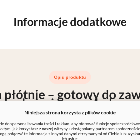
Informacje dodatkowe
Opis produktu
 płótnie –
gotowy do zaw
trwały i z
żywymi koloram
Niniejsza strona korzysta z plików cookie
drukujemy na wysokiej jakości płótnie i
naciągamy 
e do spersonalizowania treści i reklam, aby oferować funkcje społecznościowe
dukt
w 100% gotowy do powieszenia
, który piękni
e o tym, jak korzystasz z naszej witryny, udostępniamy partnerom społecznoś
ogą połączyć te informacje z innymi danymi otrzymanymi od Ciebie lub uzyska
wspomnienia – bez względu na wybrany rozmiar.
ich usług.