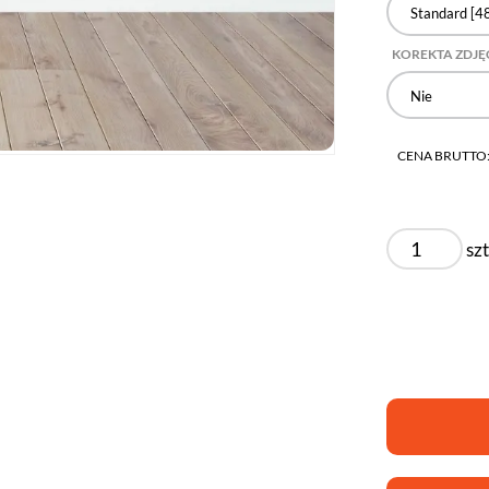
Standard [48
KOREKTA ZDJĘ
Nie
CENA BRUTTO
szt