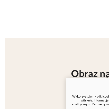
Obraz na
Nasze
fotoobrazy
Wykorzystujemy pliki cooki
Otrzymujesz pro
witrynie. Informacj
analitycznym. Partnerzy m