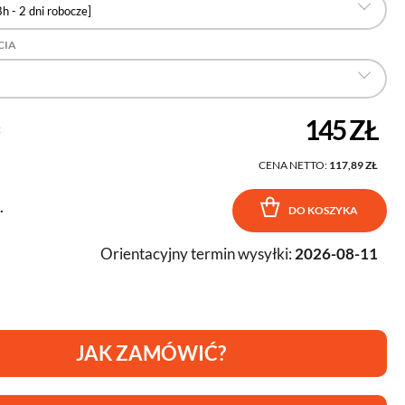
h - 2 dni robocze]
CIA
145 ZŁ
:
CENA NETTO:
117,89 ZŁ
.
DO KOSZYKA
Orientacyjny termin wysyłki:
2026-08-11
JAK ZAMÓWIĆ?