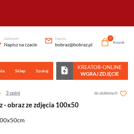
Zadzwoń:
Napisz:
0
Koszyk
Napisz na czacie
bobraz@bobraz.pl
KREATOR-ONLINE
nia
Sklep
Szukaj
Centrum pomocy
WGRAJ ZDJĘCIE
3 opini
do ulubionych
 - obraz ze zdjęcia 100x50
100x50cm