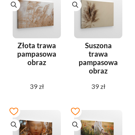
Złota trawa
Suszona
pampasowa
trawa
obraz
pampasowa
obraz
39 zł
39 zł