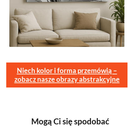
Niech kolor i forma przemówią –
zobacz nasze obrazy abstrakcyjne
Mogą Ci się spodobać