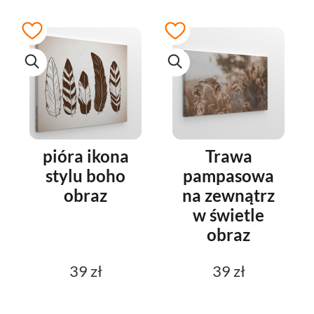
pióra ikona
Trawa
stylu boho
pampasowa
obraz
na zewnątrz
w świetle
obraz
39 zł
39 zł