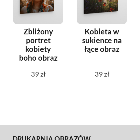
Zbliżony
Kobieta w
portret
sukience na
kobiety
łące obraz
boho obraz
39 zł
39 zł
DRUKARNIA OBRAZÓW