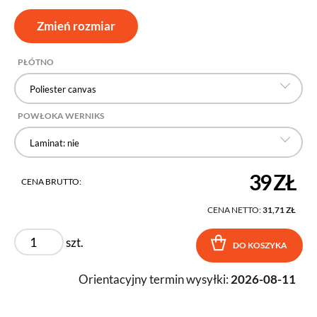
Zmień rozmiar
PŁÓTNO
Poliester canvas
POWŁOKA WERNIKS
Laminat: nie
39 ZŁ
CENA BRUTTO:
CENA NETTO:
31,71 ZŁ
szt.
DO KOSZYKA
Orientacyjny termin wysyłki:
2026-08-11