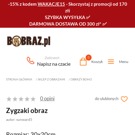
-15% z kodem
WAKACJE15
-
Skorzystaj z promocji od 170
złℹ️
SZYBKA WYSYŁKA
✅
DARMOWA DOSTAWA OD 300 zł*
✅
Zadzwoń:
0
Koszyk
Menu
Napisz na czacie
STRONA GŁÓWNA
/
SKLEP Z OBRAZAMI
/
OBRAZY BOHO
0 opini
do ulubionych
Zygzaki obraz
autor: sunward5
Rozmiar: 30x20cm