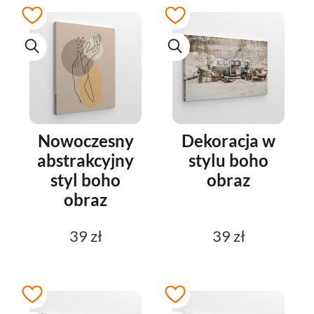
Nowoczesny
Dekoracja w
abstrakcyjny
stylu boho
styl boho
obraz
obraz
39 zł
39 zł