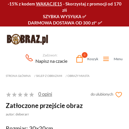
-15% z kodem
WAKACJE15
-
Skorzystaj z promocji od 170
złℹ️
SZYBKA WYSYŁKA
✅
DARMOWA DOSTAWA OD 300 zł*
✅
Zadzwoń:
0
Koszyk
Menu
Napisz na czacie
STRONA GŁÓWNA
/
SKLEP Z OBRAZAMI
/
OBRAZY MIASTA
0 opini
do ulubionych
Zatłoczone przejście obraz
autor: deberarr
Rozmiar: 30x20cm