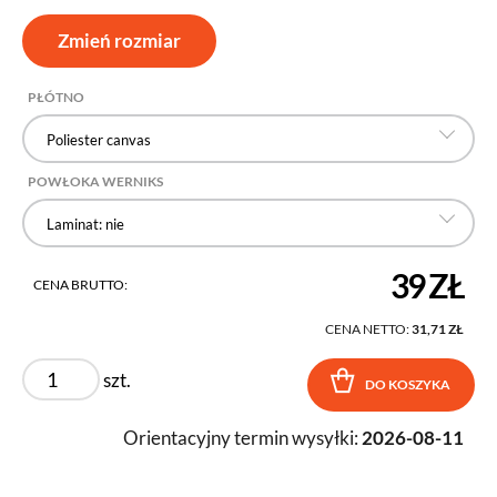
Zmień rozmiar
PŁÓTNO
Poliester canvas
POWŁOKA WERNIKS
Laminat: nie
39 ZŁ
CENA BRUTTO:
CENA NETTO:
31,71 ZŁ
szt.
DO KOSZYKA
Orientacyjny termin wysyłki:
2026-08-11