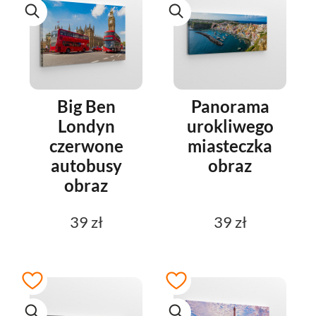
Big Ben
Panorama
Londyn
urokliwego
czerwone
miasteczka
autobusy
obraz
obraz
39 zł
39 zł