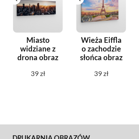
Miasto
Wieża Eiffla
widziane z
o zachodzie
drona obraz
słońca obraz
39 zł
39 zł
DRUKARNIA OBRAZÓW