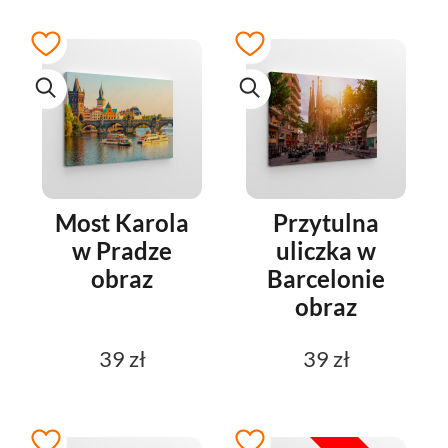
Most Karola
Przytulna
w Pradze
uliczka w
obraz
Barcelonie
obraz
39 zł
39 zł