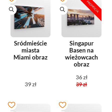
PROMOCJA
Sródmieście
Singapur
miasta
Basen na
Miami obraz
wieżowcach
obraz
36 zł
39 zł
39 zł