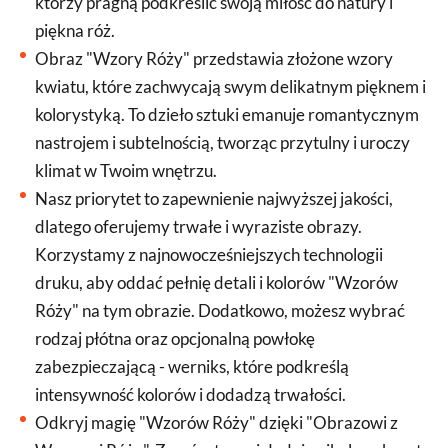
którzy pragną podkreślić swoją miłość do natury i
piękna róż.
Obraz "Wzory Róży" przedstawia złożone wzory
kwiatu, które zachwycają swym delikatnym pięknem i
kolorystyką. To dzieło sztuki emanuje romantycznym
nastrojem i subtelnością, tworząc przytulny i uroczy
klimat w Twoim wnętrzu.
Nasz priorytet to zapewnienie najwyższej jakości,
dlatego oferujemy trwałe i wyraziste obrazy.
Korzystamy z najnowocześniejszych technologii
druku, aby oddać pełnię detali i kolorów "Wzorów
Róży" na tym obrazie. Dodatkowo, możesz wybrać
rodzaj płótna oraz opcjonalną powłokę
zabezpieczającą - werniks, które podkreślą
intensywność kolorów i dodadzą trwałości.
Odkryj magię "Wzorów Róży" dzięki "Obrazowi z