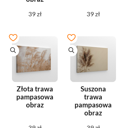
39 zł
39 zł
Złota trawa
Suszona
pampasowa
trawa
obraz
pampasowa
obraz
39 zł
39 zł