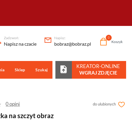
Zadzwoń:
Napisz:
0
Koszyk
Napisz na czacie
bobraz@bobraz.pl
KREATOR-ONLINE
nia
Sklep
Szukaj
Centrum pomocy
WGRAJ ZDJĘCIE
0 opini
do ulubionych
ka na szczyt obraz