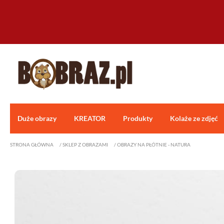
Duże obrazy
KREATOR
Produkty
Kolaże ze zdjęć
STRONA GŁÓWNA
/
SKLEP Z OBRAZAMI
/
OBRAZY NA PŁÓTNIE - NATURA