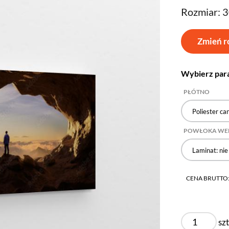
Rozmiar: 
Zmień r
Wybierz par
PŁÓTNO
Poliester ca
POWŁOKA WE
Laminat: nie
CENA BRUTTO
szt