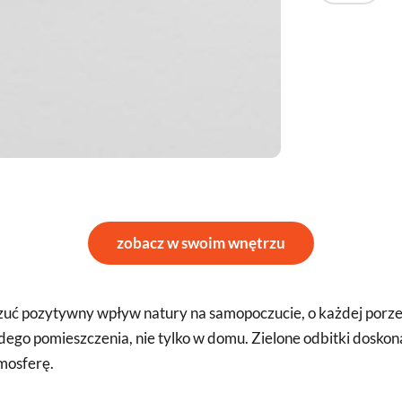
zobacz w swoim wnętrzu
uć pozytywny wpływ natury na samopoczucie, o każdej porze r
go pomieszczenia, nie tylko w domu. Zielone odbitki doskonal
mosferę.