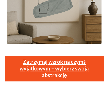
Zatrzymaj wzrok na czymś
wyjątkowym – wybierz swoją
abstrakcję