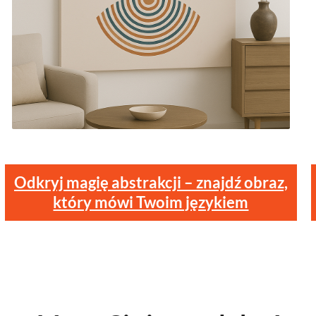
Odkryj magię abstrakcji – znajdź obraz,
który mówi Twoim językiem