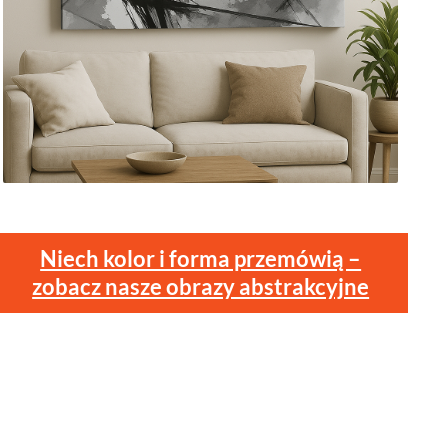
Niech kolor i forma przemówią –
zobacz nasze obrazy abstrakcyjne