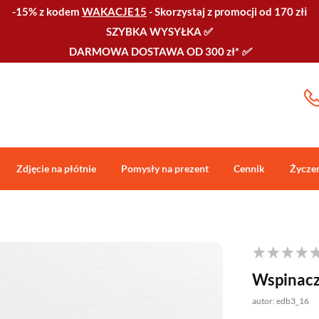
-15% z kodem
WAKACJE15
-
Skorzystaj z promocji od 170 złℹ️
SZYBKA WYSYŁKA
✅
DARMOWA DOSTAWA OD 300 zł*
✅
Zdjęcie na płótnie
Pomysły na prezent
Cennik
Życze
Wspinacz
autor: edb3_16