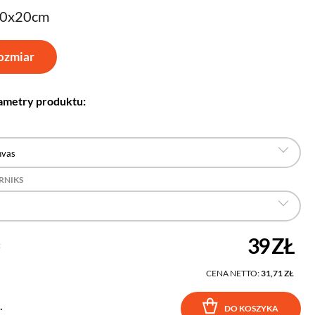
30x20cm
ozmiar
ametry produktu:
nvas
RNIKS
39 ZŁ
:
CENA NETTO:
31,71 ZŁ
.
DO KOSZYKA