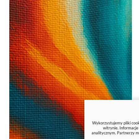
Wykorzystujemy pliki cooki
witrynie. Informacj
analitycznym. Partnerzy m